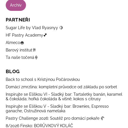
Archiv
PARTNEŘI
Sugar Life by Vlad Ryasnyy 🍋
HF Pastry Academy💕
Almeco🧁
Barový institut🥂
Ta naše točená🍦
BLOG
Back to school s Kristýnou Počárovskou
Domácí zmrzlina: kompletní průvodce od základu po sorbet
Inspirujte se Eliškou VI - Sladký bar: Tartaletky banán, karamel
& čokoláda; hořká čokoláda & višně; kokos s citrusy
Inspirujte se Eliškou V - Sladký bar: Brownies, Espresso
ganache, Ostružinová namelaka
Pastry Challenge 2026: Soutěž pro domácí pekaře 🥐
8/2026 Finsko: BORŮVKOVÝ KOLÁČ