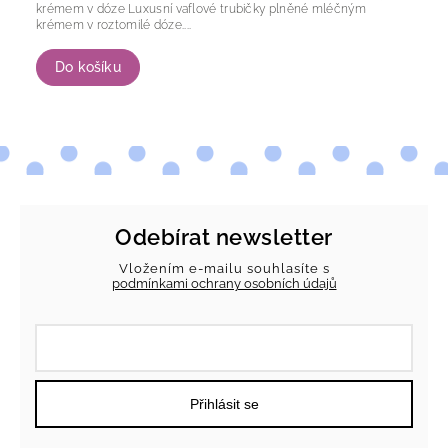
krémem v dóze Luxusní vaflové trubičky plněné mléčným
krémem v roztomilé dóze....
Do košíku
Odebírat newsletter
Vložením e-mailu souhlasíte s
podmínkami ochrany osobních údajů
Přihlásit se