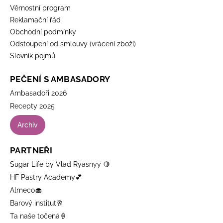
Věrnostní program
Reklamační řád
Obchodní podmínky
Odstoupení od smlouvy (vrácení zboží)
Slovník pojmů
PEČENÍ S AMBASADORY
Ambasadoři 2026
Recepty 2025
Archiv
PARTNEŘI
Sugar Life by Vlad Ryasnyy 🍋
HF Pastry Academy💕
Almeco🧁
Barový institut🥂
Ta naše točená🍦