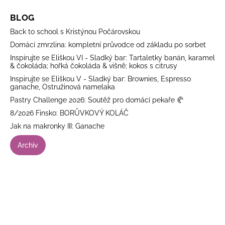
BLOG
Back to school s Kristýnou Počárovskou
Domácí zmrzlina: kompletní průvodce od základu po sorbet
Inspirujte se Eliškou VI - Sladký bar: Tartaletky banán, karamel
& čokoláda; hořká čokoláda & višně; kokos s citrusy
Inspirujte se Eliškou V - Sladký bar: Brownies, Espresso
ganache, Ostružinová namelaka
Pastry Challenge 2026: Soutěž pro domácí pekaře 🥐
8/2026 Finsko: BORŮVKOVÝ KOLÁČ
Jak na makronky III: Ganache
Archiv