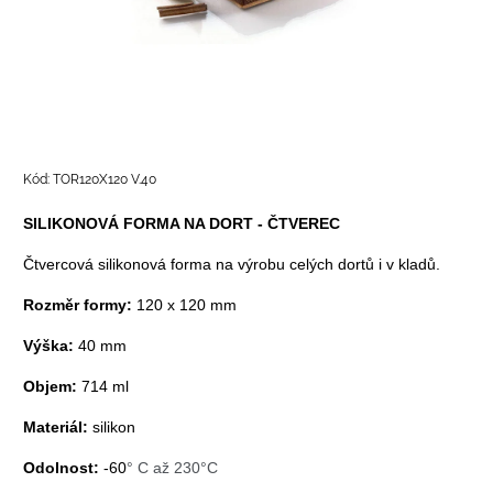
Kód:
TOR120X120 V.40
SILIKONOVÁ FORMA NA DORT - ČTVEREC
Čtvercová silikonová forma na výrobu celých dortů i v kladů.
Rozměr formy:
120 x 120 mm
Výška:
40 mm
Objem:
714 ml
Materiál:
silikon
Odolnost:
-60
° C až 230°C