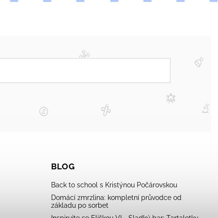
BLOG
Back to school s Kristýnou Počárovskou
Domácí zmrzlina: kompletní průvodce od
základu po sorbet
Inspirujte se Eliškou VI - Sladký bar: Tartaletky