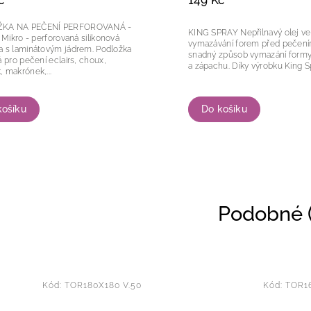
č
149 Kč
KA NA PEČENÍ PERFOROVANÁ -
KING SPRAY Nepřilnavý olej ve spreji pro
vá
vymazávání forem před pečením. Rychl
s laminátovým jádrem. Podložka
snadný způsob vymazání formy. Bez chu
á pro pečení eclairs, choux,
a zápachu. Díky výrobku King 
 makrónek,...
košíku
Do košíku
Podobné (
Kód:
TOR180X180 V.50
Kód:
TOR16