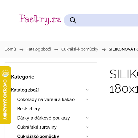
Čokolády na vaření a kakao
Cukrářské pomůcky
Domů
/
Katalog zboží
/
Cukrářské pomůcky
/
SILIKONOVÁ F
SILI
Kategorie
180x
Katalog zboží
Čokolády na vaření a kakao
Bestsellery
Dárky a dárkové poukazy
Cukrářské suroviny
Cukrářské pomůcky