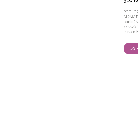
310 K
PODLOŽ
AIRMAT Mikro - perforovaná silikono
podložka 
je skvěl
sušenek,
Do 