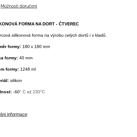
Možnosti doručení
IKONOVÁ FORMA NA DORT - ČTVEREC
rcová silikonová forma na výrobu celých dortů i v kladů.
měr formy:
180 x 180 mm
a formy:
40 mm
em formy:
1248 ml
riál:
silikon
lnost:
-60
° C až 230°C
ilní informace