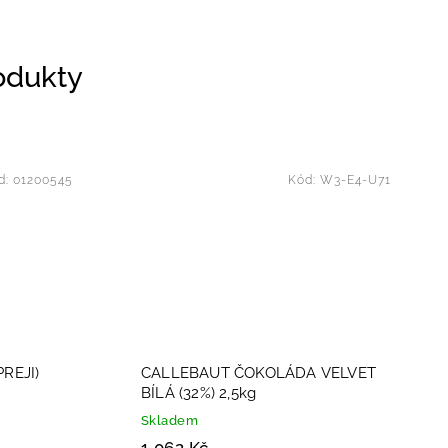
rodukty
d:
01200545
Kód:
W3-E4-U71
REJI)
CALLEBAUT ČOKOLÁDA VELVET
BÍLÁ (32%) 2,5kg
Skladem