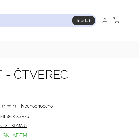
hledat
raň a ušetři
Bestsellery
Vstup do Pastry premium
 - ČTVEREC
Neohodnoceno
TOR180X180 V.40
ka:
SILIKOMART
SKLADEM