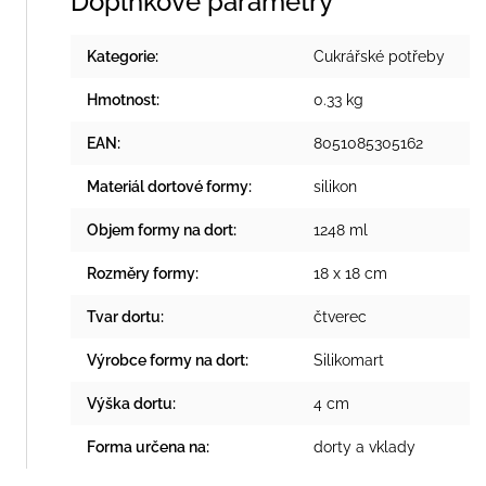
Doplňkové parametry
Kategorie
:
Cukrářské potřeby
Hmotnost
:
0.33 kg
EAN
:
8051085305162
Materiál dortové formy
:
silikon
Objem formy na dort
:
1248 ml
Rozměry formy
:
18 x 18 cm
Tvar dortu
:
čtverec
Výrobce formy na dort
:
Silikomart
Výška dortu
:
4 cm
Forma určena na
:
dorty a vklady