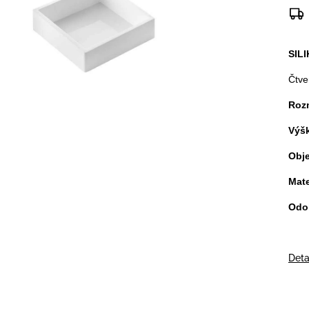
SIL
Čtve
Roz
Výšk
Obj
Mate
Odo
Deta