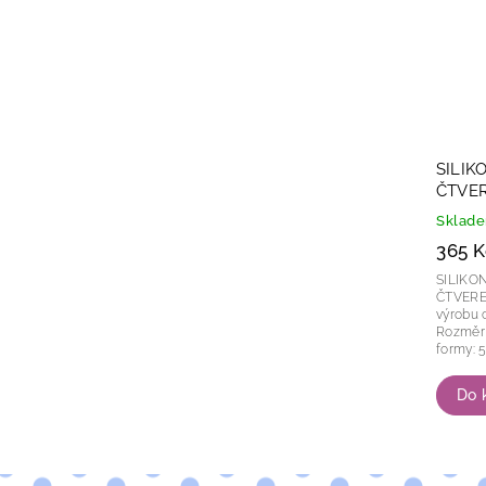
SILIK
ČTVER
Sklad
365 K
SILIKO
ČTVEREC Čtvercová silikonová 
výrobu c
Rozměr f
Do 