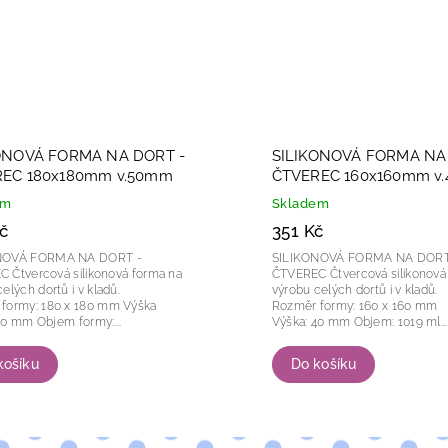
ONOVÁ FORMA NA DORT -
SILIKONOVÁ FORMA NA
EC 180x180mm v.50mm
ČTVEREC 160x160mm v
em
Skladem
č
351 Kč
NOVÁ FORMA NA DORT -
SILIKONOVÁ FORMA NA DORT
forma na
ČTVEREC Čtvercová silikonová forma na
elých dortů i v kladů.
výrobu celých dortů i v kladů.
ormy: 180 x 180 mm Výška
Rozměr formy: 160 x 160 mm
formy: 50 mm Objem formy:...
Výška: 40 mm Objem: 1019 ml...
košíku
Do košíku