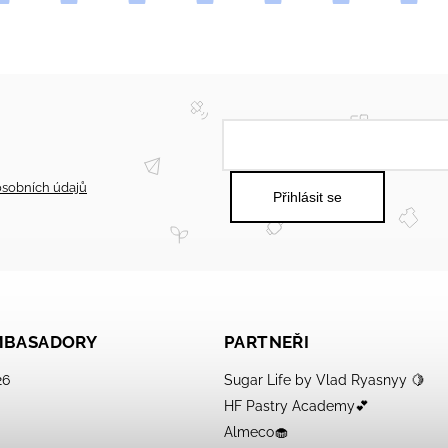
sobních údajů
Přihlásit se
AMBASADORY
PARTNEŘI
26
Sugar Life by Vlad Ryasnyy 🍋
HF Pastry Academy💕
Almeco🧁