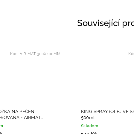
Související p
Kód:
AIR MAT 300X400MM
Kó
ŽKA NA PEČENÍ
KING SPRAY (OLEJ VE SP
ROVANÁ - AIRMAT
500ml
400mm
em
Skladem