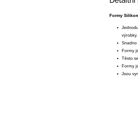
Detailní
Formy Silikom
Jednoduš
výrobky.
Snadno s
Formy js
Těsto se
Formy js
Jsou vy