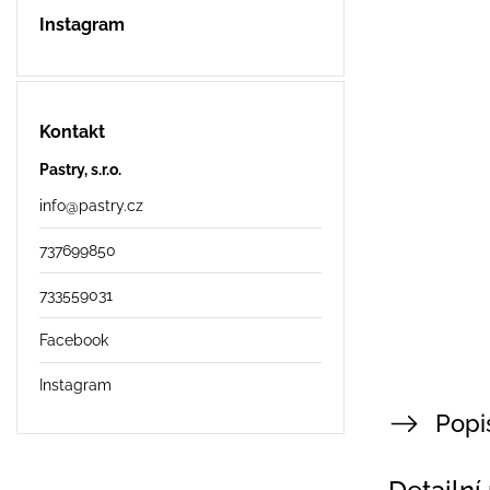
Instagram
Kontakt
Pastry, s.r.o.
info
@
pastry.cz
737699850
733559031
Facebook
Instagram
Popi