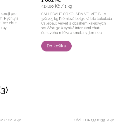
1 062 Kč
424,80 Kč / 1 kg
CALLEBAUT ČOKOLÁDA VELVET BÍLÁ
ý a
32% 2,5 kg Prémiová belgická bílá čokoláda
ti
Callebaut Velvet s obsahem kakaových
Spray...
součástí 32 % vyniká intenzivní chutí
čerstvého mléka a smetany, jemnou
texturou a vyváženou sladkostí. Díky méně
sladkému chuťovému...
Do košíku
3)
0X160 V.40
Kód:
TOR135X135 V.40