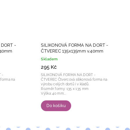
 DORT -
SILIKONOVÁ FORMA NA DORT -
.40mm
ČTVEREC 135x135mm v.40mm
Skladem
295 Kč
 -
SILIKONOVÁ FORMA NA DORT -
ČTVEREC Čtvercová silikonová forma na
výrobu celých dortů i v kladů.
Rozměr formy: 135 x 135 mm
Výška: 40 mm...
Do košíku