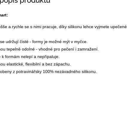
 popis produktu
art:
še a rychle se s nimi pracuje, díky silikonu lehce vyjmete upečené
e udržují čisté - formy je možné mýt v myčce.
ou tepelně odolné - vhodné pro pečení i zamražení.
 k formám nelepí a nepřipaluje.
ou elastické, flexibilní a bez zápachu.
robeny z potravinářsky 100% nezávadného silikonu.