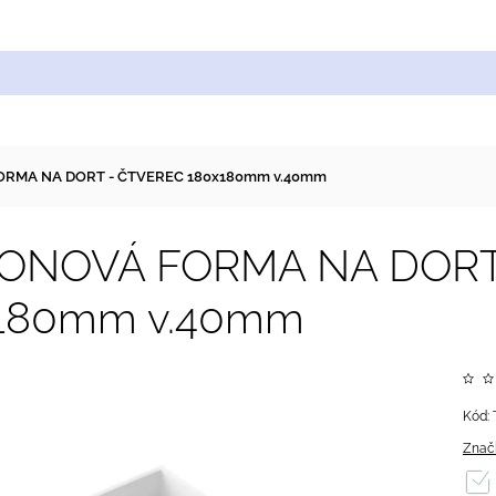
Cukrářské suroviny
Zdobení a barvy
Zach
ORMA NA DORT - ČTVEREC 180x180mm v.40mm
KONOVÁ FORMA NA DORT
180mm v.40mm
Kód:
Znač