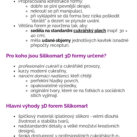
Propracovaná konstrukce formy:
dobře se plní (pevnější okraje),
nekroutí se při manipulaci,
při vyklápění se dá forma bez rizika poškodit
"obrátit" a dezert se plynule uvolní.
Většina forem je navržena tak, aby:
seděla na standardní
cukrářský plech
(např. 30 ×
40 cm),
měla
udané objemy
jednotlivých kavitek (snadné
přepočty receptur).
Pro koho jsou Silikomart 3D formy určené?
profesionální cukráři
a cukrářské provozy,
kurzy moderní cukrařiny,
nároční domácí nadšenci
, kteří chtějí:
perfektní hladký povrch,
opakovatelné výsledky,
originální tvary, které se na fotkách a sociálních
sítích vyjímají.
Hlavní výhody 3D forem Silikomart
špičkový materiál (platinový silikon) - velmi dlouhá
životnost a stabilita tvarů,
nadstandardní detaily a velké množství kreativních
designů,
široká dostupnost v profesionálních
cukrářských e-