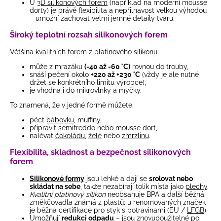
U
3D silikonových forem
(například na moderní mousse
dorty) je právě flexibilita a nepřilnavost velkou výhodou
– umožní zachovat velmi jemné detaily tvaru.
Široký teplotní rozsah silikonových forem
Většina kvalitních forem z platinového silikonu:
může z mrazáku
(-40 až -60 °C)
rovnou do trouby,
snáší pečení okolo
+220 až +230 °C
(vždy je ale nutné
držet se konkrétního limitu výrobce),
je vhodná i do mikrovlnky a myčky.
To znamená, že v jedné formě můžete:
péct
bábovku
, muffiny,
připravit semifreddo nebo
mousse dort
,
nalévat
čokoládu
,
želé
nebo
zmrzlinu
.
Flexibilita, skladnost a bezpečnost silikonových
forem
Silikonové formy
jsou lehké a dají se
srolovat nebo
skládat na sebe
, takže nezabírají tolik místa jako
plechy
.
Kvalitní platinový silikon
neobsahuje BPA a další běžná
změkčovadla známá z plastů; u renomovaných značek
je běžná certifikace pro styk s potravinami (EU /
LFGB
).
Umožňují
redukci odpadu
– jsou znovupoužitelné po