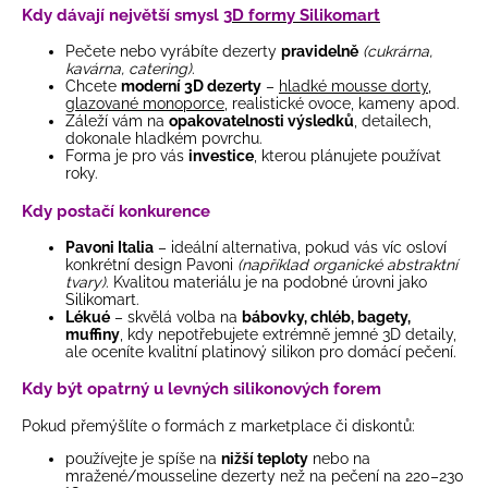
Kdy dávají největší smysl
3D formy Silikomart
Pečete nebo vyrábíte dezerty
pravidelně
(cukrárna,
kavárna, catering)
.
Chcete
moderní 3D dezerty
–
hladké mousse dorty
,
glazované monoporce
, realistické ovoce, kameny apod.
Záleží vám na
opakovatelnosti výsledků
, detailech,
dokonale hladkém povrchu.
Forma je pro vás
investice
, kterou plánujete používat
roky.
Kdy postačí konkurence
Pavoni Italia
– ideální alternativa, pokud vás víc osloví
konkrétní design Pavoni
(například organické abstraktní
tvary)
. Kvalitou materiálu je na podobné úrovni jako
Silikomart.
Lékué
– skvělá volba na
bábovky, chléb, bagety,
muffiny
, kdy nepotřebujete extrémně jemné 3D detaily,
ale oceníte kvalitní platinový silikon pro domácí pečení.
Kdy být opatrný u levných silikonových forem
Pokud přemýšlíte o formách z marketplace či diskontů:
používejte je spíše na
nižší teploty
nebo na
mražené/mousseline dezerty než na pečení na 220–230