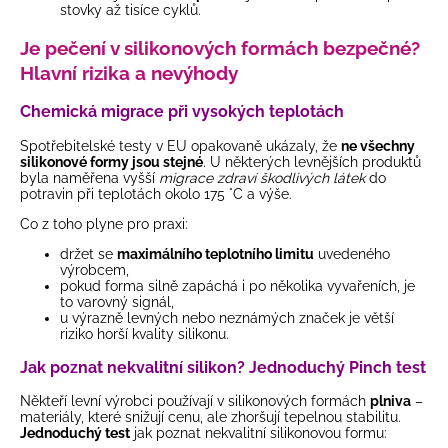
stovky až tisíce cyklů.
Je pečení v silikonových formách bezpečné?
Hlavní rizika a nevýhody
Chemická migrace při vysokých teplotách
Spotřebitelské testy v EU opakovaně ukázaly, že
ne všechny
silikonové formy jsou stejné
. U některých levnějších produktů
byla naměřena vyšší
migrace zdraví škodlivých látek
do
potravin při teplotách okolo 175 °C a výše.
Co z toho plyne pro praxi:
držet se
maximálního teplotního limitu
uvedeného
výrobcem,
pokud forma silně zapáchá i po několika vyvařeních, je
to varovný signál,
u výrazně levných nebo neznámých značek je větší
riziko horší kvality silikonu.
Jak poznat nekvalitní silikon? Jednoduchý Pinch test
Někteří levní výrobci používají v silikonových formách
plniva
–
materiály, které snižují cenu, ale zhoršují tepelnou stabilitu.
Jednoduchý test
jak poznat nekvalitní silikonovou formu: