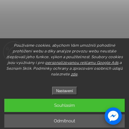
Používáme cookies, abychom Vám umožnili pohodlné
prohlížení webu a díky analýze provozu webu neustále
zlepšovali jeho funkce, výkon a použitelnost. Soubory cookies
jsou využívány i pro
personalizovanou reklamu Google Ads
a
Seznam Sklik.
Podmínky ochrany a zpracování osobních údajů
naleznete
zde
.
Nastavení
Souhlasím
Copyright 2026
Pastry.cz
. Všechna práva vyhrazena.
Upravit nastavení cookies
Odmítnout
Grafický návrh vytvořil a nakódoval
Shoptak.cz