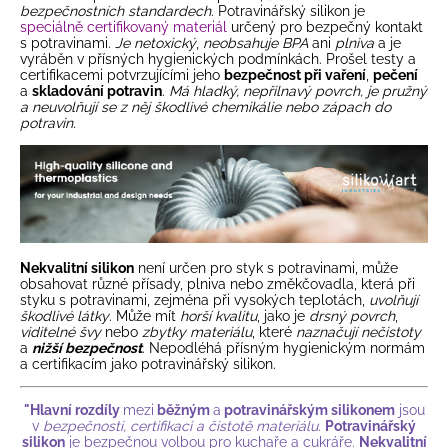
bezpečnostních standardech
. Potravinářský silikon je
speciálně certifikovaný materiál
určený pro bezpečný kontakt
s potravinami.
Je netoxický
,
neobsahuje BPA
ani
plniva
a je
vyráběn v přísných hygienických podmínkách. Prošel testy a
certifikacemi potvrzujícími jeho
bezpečnost při vaření
,
pečení
a
skladování potravin
.
Má hladký, nepřilnavý povrch, je pružný
a neuvolňují se z něj škodlivé chemikálie nebo zápach do
potravin.
Nekvalitní silikon
není určen pro styk s potravinami, může
obsahovat různé přísady, plniva nebo změkčovadla, která při
styku s potravinami, zejména při vysokých teplotách,
uvolňují
škodlivé látky
. Může mít
horší kvalitu
, jako je
drsný povrch
,
viditelné švy
nebo
zbytky materiálu
, které
naznačují nečistoty
a
nižší bezpečnost
. Nepodléhá přísným hygienickým normám
a certifikacím jako potravinářský silikon.
"Hlavní rozdíly
mezi
běžným
a
potravinářským silikonem
jsou
v
bezpečnosti, certifikaci a čistotě materiálu
.
Potravinářský
silikon
je bezpečnou volbou pro kuchaře a cukráře.
Nekvalitní