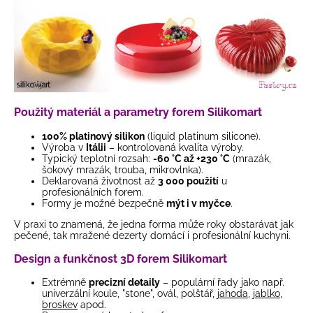
Použitý materiál a parametry forem Silikomart
100% platinový silikon
(liquid platinum silicone).
Výroba v
Itálii
– kontrolovaná kvalita výroby.
Typický teplotní rozsah:
-60 °C až +230 °C
(mrazák,
šokový mrazák, trouba, mikrovlnka).
Deklarovaná životnost až
3 000 použití
u
profesionálních forem.
Formy je možné bezpečně
mýt i v myčce
.
V praxi to znamená, že jedna forma může roky obstarávat jak
pečené, tak mražené dezerty domácí i profesionální kuchyni.
Design a funkčnost 3D forem Silikomart
Extrémně
precizní detaily
– populární řady jako např.
univerzální koule, "stone", ovál, polštář,
jahoda
,
jablko
,
broskev
apod.