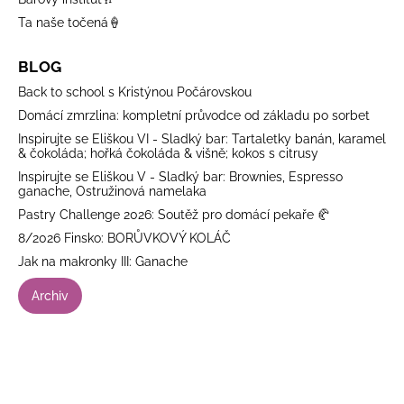
Ta naše točená🍦
BLOG
Back to school s Kristýnou Počárovskou
Domácí zmrzlina: kompletní průvodce od základu po sorbet
Inspirujte se Eliškou VI - Sladký bar: Tartaletky banán, karamel
& čokoláda; hořká čokoláda & višně; kokos s citrusy
Inspirujte se Eliškou V - Sladký bar: Brownies, Espresso
ganache, Ostružinová namelaka
Pastry Challenge 2026: Soutěž pro domácí pekaře 🥐
8/2026 Finsko: BORŮVKOVÝ KOLÁČ
Jak na makronky III: Ganache
Archiv