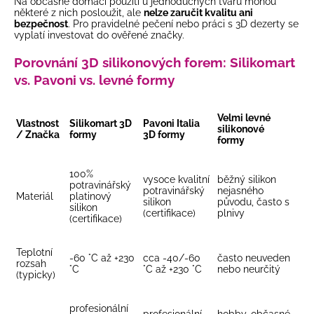
Na občasné domácí použití u jednoduchých tvarů mohou
některé z nich posloužit, ale
nelze zaručit kvalitu ani
bezpečnost
. Pro pravidelné pečení nebo práci s 3D dezerty se
vyplatí investovat do ověřené značky.
Porovnání 3D silikonových forem: Silikomart
vs. Pavoni vs. levné formy
Velmi levné
Vlastnost
Silikomart 3D
Pavoni Italia
silikonové
/ Značka
formy
3D formy
formy
100%
vysoce kvalitní
běžný silikon
potravinářský
potravinářský
nejasného
Materiál
platinový
silikon
původu, často s
silikon
(certifikace)
plnivy
(certifikace)
Teplotní
-60 °C až +230
cca -40/-60
často neuveden
rozsah
°C
°C až +230 °C
nebo neurčitý
(typicky)
profesionální