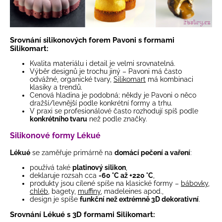
Srovnání silikonových forem Pavoni s formami
Silikomart:
Kvalita materiálu i detail je velmi srovnatelná.
Výběr designů je trochu jiný – Pavoni má často
odvážné, organické tvary,
Silikomart
má kombinaci
klasiky a trendů.
Cenová hladina je podobná; někdy je Pavoni o něco
dražší/levnější podle konkrétní formy a trhu.
V praxi se profesionálové často rozhodují spíš podle
konkrétního tvaru
než podle značky.
Silikonové formy Lékué
Lékué
se zaměřuje primárně na
domácí pečení a vaření
:
používá také
platinový silikon
,
deklaruje rozsah cca
-60 °C až +220 °C
,
produkty jsou cílené spíše na klasické formy –
bábovky
,
chléb
, bagety,
muffiny
, madeleines apod.,
design je spíše
funkční než extrémně 3D dekorativní
.
Srovnání Lékué s 3D formami Silikomart: