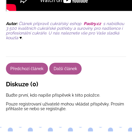
Autor:
Článek připravil cukrářský eshop
Pastry.cz
s nabídkou
3 500 kvalitních
cukrářské potřeby
a
suroviny
pro nadšence i
profesionální cukráře. U nás naleznete vše pro Vaše sladká
kouzla
♥️.
Předchozí článek
Další článek
Diskuze (0)
Buďte první, kdo napíše příspěvek k této položce.
Pouze registrovaní uživatelé mohou vkládat příspěvky. Prosím
přihlaste se
nebo se
registrujte
.