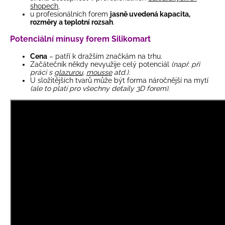
shopech
,
u profesionálních forem
jasně uvedená kapacita,
rozměry a teplotní rozsah
.
Potenciální mínusy forem Silikomart
Cena
– patří k dražším značkám na trhu.
Začátečník někdy nevyužije celý potenciál
(např. při
práci s
glazurou
,
mousse
atd.)
.
U složitějších tvarů může být forma náročnější na mytí
(ale to platí pro všechny detaily 3D forem)
.