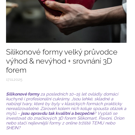
Silikonové formy velký průvodce
výhod & nevýhod + srovnání 3D
forem
17.11.2025
Silikonové formy
za posledních 10–15 let ovládly domácí
kuchyně i profesionální cukrárny. Jsou lehké, skladné a
nabízejí tvary, které by byly v klasických formách prakticky
nerealizovatelné. Zároveň kolem nich koluje spousta otázek a
mýtů –
jsou opravdu tak kvalitní a bezpečné
? Vyplatí se
investovat do značkových 3D forem
Silikomart
, Pavoni, Orion
nebo stačí nejlevnější formy z online tržiště TEMU nebo
SHEIN?