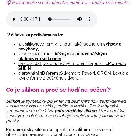
🎧
Poslechněte
si celý článek v audio verzi (délka 17:11 minut) .
V článku se podíváme na to:
jak
silikonové formy
fungují, jaké jsou jejich
výhody a
nevýhody
,
jaký je rozdíl mezi
běžným
a
potravinářským
platinovým silikonem
,
na co si dát pozor u levných forem např. z
TEMU
nebo
SHEIN
,
a
srovnání 3D forem
(Silikomart, Pavoni, ORION, Lékué a
levné formy z běžného silikonu)
.
Co je silikon a proč se hodí na pečení?
Silikon
je syntetický polymer na bázi křemíku ("sand-derived"
– získaný z písku), uhlíku, vodíku a kyslíku. Pro kuchyňské
vybavení se používá tzv.
potravinářský silikon
, který odolává
vysokým teplotám a neobsahuje změkčovadla jako klasické
plasty.
Potravinářský silikon
se oproti nekvalitnímu (běžnému)
silikonu liší především v účelu použití,
složení a