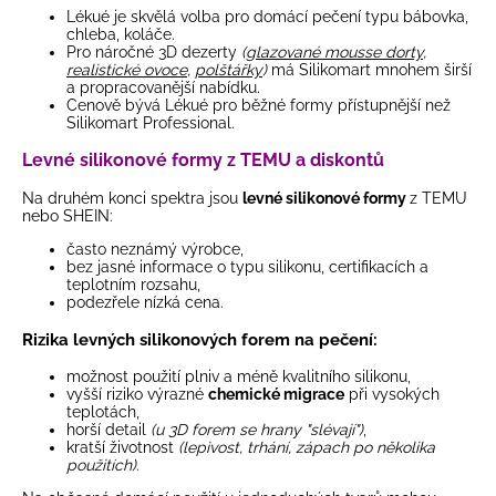
Lékué je skvělá volba pro domácí pečení typu bábovka,
chleba, koláče.
Pro náročné 3D dezerty
(
glazované mousse dorty
,
realistické ovoce
,
polštářky
)
má Silikomart mnohem širší
a propracovanější nabídku.
Cenově bývá Lékué pro běžné formy přístupnější než
Silikomart Professional.
Levné silikonové formy z TEMU a diskontů
Na druhém konci spektra jsou
levné silikonové formy
z TEMU
nebo SHEIN:
často neznámý výrobce,
bez jasné informace o typu silikonu, certifikacích a
teplotním rozsahu,
podezřele nízká cena.
Rizika levných silikonových forem na pečení:
možnost použití plniv a méně kvalitního silikonu,
vyšší riziko výrazné
chemické migrace
při vysokých
teplotách,
horší detail
(u 3D forem se hrany "slévají")
,
kratší životnost
(lepivost, trhání, zápach po několika
použitích)
.