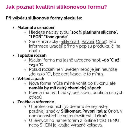
Jak poznat kvalitní silikonovou formu?
Při výběru
silikonové formy
sledujte:
Materiál a označení
Hledejte nápisy typu
"100% platinum silicone",
"LFGB", "food grade"
.
Seriózní značky (
Silikomart
,
Pavoni
,
Orion
) tyto
informace uvádějí přímo v popisu produktu či na
obalu.
Teplotní rozsah
Kvalitní forma má jasně uvedeno např.
-60 °C až
+230 °C
.
Pokud rozsah není uveden nebo je jen neurčité
„do +230 °C“, bez certifikace, je to mínus.
Vzhled a pach
Nová forma může mírně vonět po silikonu, ale
neměla by mít ostrý chemický zápach
.
Povrch má být hladký, bez skvrn, bublin a ostrých
otřepů.
Značka a reference
U profesionálních 3D dezertů se nejčastěji
používají značky
Silikomart
,
Pavoni Italia
; Orion, v
domácnostech je velmi rozšířená i
Lékué
.
U levných no-name forem z online tržišť TEMU
nebo SHEIN je kvalita výrazně kolísavá.