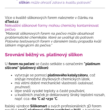
silikon
může ohrozit zdraví
a
kvalitu potravin
."
Více o kvalitě silikonových forem naleznete v článku na
dTest.cz
:
Nekvalitní silikonové formy mohou chemicky kontaminovat
pečivo
"Materiál silikonových forem na pečivo může obsahovat
problematické chemikálie, které se uvolňují do potravin.
Polovina testovaných forem v dánském testu propadla kvůli
látkám migrujícím do pečiva."
Srovnání běžný vs. platinový silikon
U
forem na pečení
se často setkáte s označením
"platinum
silicone" (platinový silikon)
:
vytvrzuje se pomocí
platinového katalyzátoru
, což
snižuje množství zbytkových chemických látek,
má velmi dobré mechanické vlastnosti
(odolnost,
pružnost)
,
lépe snáší vysoké teploty a časté používání,
u kvalitních značek je deklarovaný široký teplotní rozsah,
např. cca
-60 °C až +230 °C
.
Italský výrobce
Silikomart
u svých profesionálních 3D forem
používá
100% platinový silikon vyráběný v Itálii
, s typickým