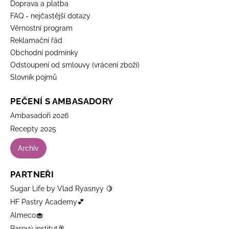
Doprava a platba
FAQ - nejčastější dotazy
Věrnostní program
Reklamační řád
Obchodní podmínky
Odstoupení od smlouvy (vrácení zboží)
Slovník pojmů
PEČENÍ S AMBASADORY
Ambasadoři 2026
Recepty 2025
Archiv
PARTNEŘI
Sugar Life by Vlad Ryasnyy 🍋
HF Pastry Academy💕
Almeco🧁
Barový institut🥂