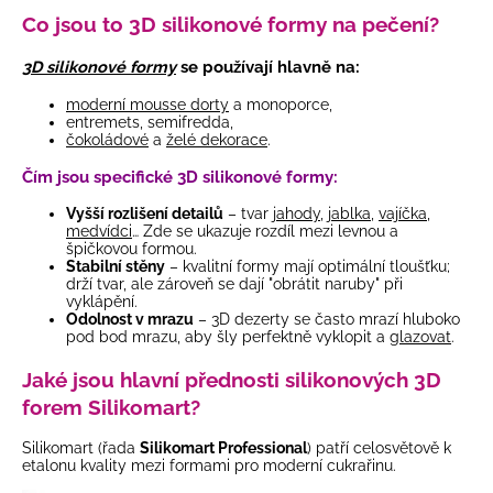
Co jsou to 3D silikonové formy na pečení?
3D silikonové formy
se používají hlavně na:
moderní mousse dorty
a monoporce,
entremets, semifredda,
čokoládové
a
želé dekorace
.
Čím jsou specifické 3D silikonové formy:
Vyšší rozlišení detailů
– tvar
jahody
,
jablka
,
vajíčka
,
medvídci
… Zde se ukazuje rozdíl mezi levnou a
špičkovou formou.
Stabilní stěny
– kvalitní formy mají optimální tloušťku;
drží tvar, ale zároveň se dají "obrátit naruby" při
vyklápění.
Odolnost v mrazu
– 3D dezerty se často mrazí hluboko
pod bod mrazu, aby šly perfektně vyklopit a
glazovat
.
Jaké jsou hlavní přednosti silikonových 3D
forem Silikomart?
Silikomart (řada
Silikomart Professional
) patří celosvětově k
etalonu kvality mezi formami pro moderní cukrařinu.