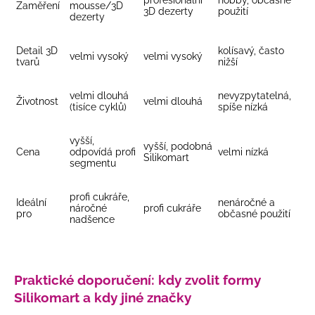
profesionální
hobby, občasné
Zaměření
mousse/3D
3D dezerty
použití
dezerty
Detail 3D
kolísavý, často
velmi vysoký
velmi vysoký
tvarů
nižší
velmi dlouhá
nevyzpytatelná,
Životnost
velmi dlouhá
(tisíce cyklů)
spíše nízká
vyšší,
vyšší, podobná
Cena
odpovídá profi
velmi nízká
Silikomart
segmentu
profi cukráře,
Ideální
nenáročné a
náročné
profi cukráře
pro
občasné použití
nadšence
Praktické doporučení: kdy zvolit formy
Silikomart a kdy jiné značky