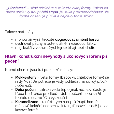
„Pinch test“
– silně stiskněte a zakruťte okraj formy. Pokud na
místě stisku vystoupí
bílá stopa
, je velká pravděpodobnost, že
forma obsahuje plniva a nejde o 100% silikon.
Takové materiály:
mohou při vyšší teplotě
degradovat a měnit barvu
,
uvolňovat pachy a potenciálně i nežádoucí látky,
mají kratší životnost (rychleji se trhají, lepí, drolí).
Hlavní konstrukční nevýhody silikonových forem při
pečení
Kromě chemie jsou tu i praktické mínusy:
Měkké stěny
– větší formy (bábovky, chlebové formy) se
rády "vlní". Je potřeba je vždy pokládat na
pevný plech
nebo rošt.
Doba pečení
– silikon vede teplo jinak než kov; často je
třeba buď lehce prodloužit dobu pečení, nebo snížit
teplotu o cca 10 °C a vyzkoušet.
Karamelizace
– u některých receptů (např. hodně
máslové koláče) nedochází k tak „křupavé“ krustě jako v
kovové formě.