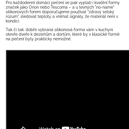
Pro každodenní domácí pečení se pak vyplatí i kvalitní formy
značek jako Orion nebo Tescoma – a u levných "no-name"
silikonových forem doporučujeme používat "zdravý selský
rozum", sledovat teploty a vnímat signály, že materiál není v
kondici.
Tak či tak: dobře vybraná
silikonová forma
vám v kuchyni
otevře dveře k dezertům a dortům, které by v klasické formě
na pečení byly prakticky nemožné.