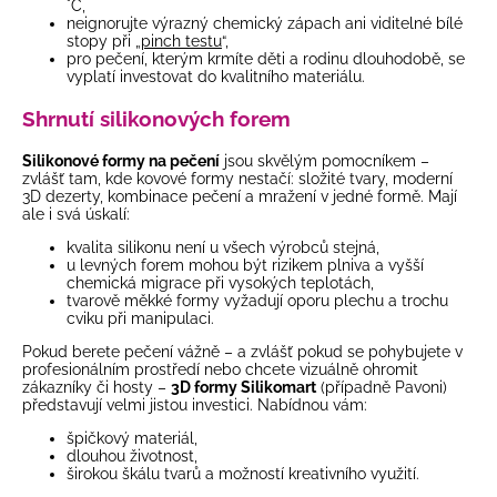
°C,
neignorujte výrazný chemický zápach ani viditelné bílé
stopy při „
pinch testu
“,
pro pečení, kterým krmíte děti a rodinu dlouhodobě, se
vyplatí investovat do kvalitního materiálu.
Shrnutí silikonových forem
Silikonové formy na pečení
jsou skvělým pomocníkem –
zvlášť tam, kde kovové formy nestačí: složité tvary,
moderní
3D dezerty
, kombinace pečení a mražení v jedné formě. Mají
ale i svá úskalí:
kvalita silikonu není u všech výrobců stejná,
u levných forem mohou být rizikem plniva a vyšší
chemická migrace při vysokých teplotách,
tvarově měkké formy vyžadují oporu plechu a trochu
cviku při manipulaci.
Pokud berete pečení vážně – a zvlášť pokud se pohybujete v
profesionálním prostředí nebo chcete vizuálně ohromit
zákazníky či hosty –
3D formy Silikomart
(případně
Pavoni
)
představují velmi jistou investici. Nabídnou vám:
špičkový materiál,
dlouhou životnost,
širokou škálu tvarů a možností kreativního využití.