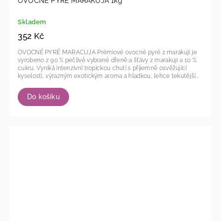
OVOCNÉ PYRÉ MARAKUJA 1kg
Skladem
352 Kč
OVOCNÉ PYRÉ MARACUJA Prémiové ovocné pyré z marakuji je
vyrobeno z 90 % pečlivě vybrané dřeně a šťávy z marakuji a 10 %
cukru. Vyniká intenzivní tropickou chutí s příjemně osvěžující
kyselostí, výrazným exotickým aroma a hladkou, lehce tekutější...
Do košíku