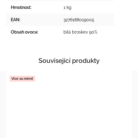
Hmotnost
:
1 kg
EAN
:
3276188019005
Obsah ovoce
:
bílá broskev 90%
Související produkty
Více za méně