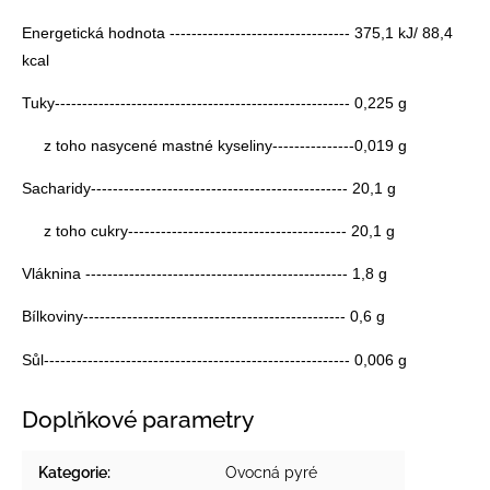
Energetická hodnota --------------------------------- 375,1 kJ/ 88,4
kcal
Tuky------------------------------------------------------ 0,225 g
z toho nasycené mastné kyseliny---------------0,019 g
Sacharidy----------------------------------------------- 20,1 g
z toho cukry---------------------------------------- 20,1 g
Vláknina ------------------------------------------------ 1,8 g
Bílkoviny------------------------------------------------ 0,6 g
Sůl--------------------------------------------------------
0,006 g
Doplňkové parametry
Kategorie
:
Ovocná pyré