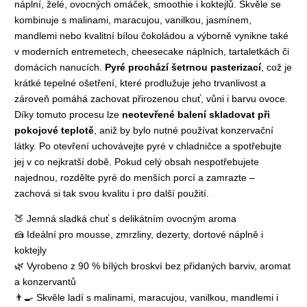
náplní, želé, ovocných omáček, smoothie i koktejlů. Skvěle se
kombinuje s malinami, maracujou, vanilkou, jasmínem,
mandlemi nebo kvalitní bílou čokoládou a výborně vynikne také
v moderních entremetech, cheesecake náplních, tartaletkách či
domácích nanucích.
Pyré prochází šetrnou pasterizací
, což je
krátké tepelné ošetření, které prodlužuje jeho trvanlivost a
zároveň pomáhá zachovat přirozenou chuť, vůni i barvu ovoce.
Díky tomuto procesu lze
neotevřené balení skladovat při
pokojové teplotě
, aniž by bylo nutné používat konzervační
látky. Po otevření uchovávejte pyré v chladničce a spotřebujte
jej v co nejkratší době. Pokud celý obsah nespotřebujete
najednou, rozdělte pyré do menších porcí a zamrazte –
zachová si tak svou kvalitu i pro další použití.
🍑
Jemná sladká chuť s delikátním ovocným aroma
🍰
Ideální pro mousse, zmrzliny, dezerty, dortové náplně i
koktejly
🌿
Vyrobeno z 90 % bílých broskví bez přidaných barviv, aromat
a konzervantů
👨‍🍳
Skvěle ladí s malinami, maracujou, vanilkou, mandlemi i