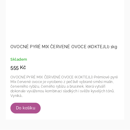
OVOCNÉ PYRÉ MIX ČERVENÉ OVOCE (KOKTEJLl) 1kg
Skladem
555 Kč
OVOCNÉ PYRÉ MIX ČERVENÉ OVOCE (KOKTEJLl) Prémiové pyré
Mix červené ovoce je vyrobeno z pečlivě vybrané směsi malin,
červeného rybízu, černého rybízu a brusinek, která vytváří
dokonale vyváženou kombinaci sladkých i svěže kyselých tónů.
Vyniká...
Do košíku