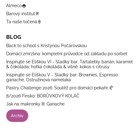
Almeco🧁
Barový institut🥂
Ta naše točená🍦
BLOG
Back to school s Kristýnou Počárovskou
Domácí zmrzlina: kompletní průvodce od základu po sorbet
Inspirujte se Eliškou VI - Sladký bar: Tartaletky banán, karamel
& čokoláda; hořká čokoláda & višně; kokos s citrusy
Inspirujte se Eliškou V - Sladký bar: Brownies, Espresso
ganache, Ostružinová namelaka
Pastry Challenge 2026: Soutěž pro domácí pekaře 🥐
8/2026 Finsko: BORŮVKOVÝ KOLÁČ
Jak na makronky III: Ganache
Archiv