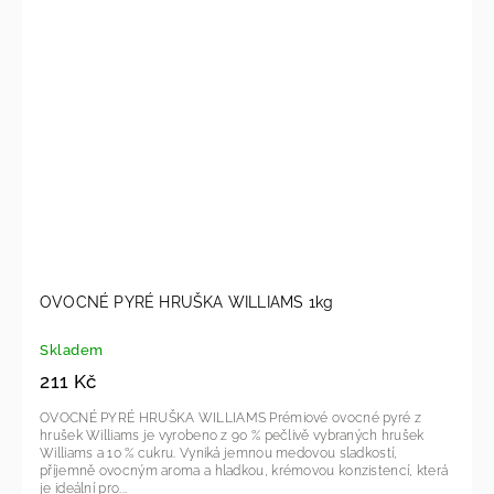
OVOCNÉ PYRÉ HRUŠKA WILLIAMS 1kg
Skladem
211 Kč
OVOCNÉ PYRÉ HRUŠKA WILLIAMS Prémiové ovocné pyré z
hrušek Williams je vyrobeno z 90 % pečlivě vybraných hrušek
Williams a 10 % cukru. Vyniká jemnou medovou sladkostí,
příjemně ovocným aroma a hladkou, krémovou konzistencí, která
je ideální pro...