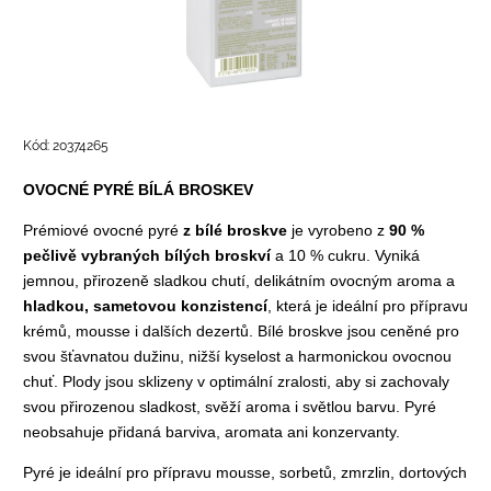
Kód:
20374265
OVOCNÉ PYRÉ BÍLÁ BROSKEV
Prémiové
ovocné pyré
z bílé broskve
je vyrobeno z
90 %
pečlivě vybraných bílých broskví
a 10 % cukru. Vyniká
jemnou, přirozeně sladkou chutí, delikátním ovocným aroma a
hladkou, sametovou konzistencí
, která je ideální pro přípravu
krémů, mousse i dalších dezertů. Bílé broskve jsou ceněné pro
svou šťavnatou dužinu, nižší kyselost a harmonickou ovocnou
chuť. Plody jsou sklizeny v optimální zralosti, aby si zachovaly
svou přirozenou sladkost, svěží aroma i světlou barvu. Pyré
neobsahuje přidaná barviva, aromata ani konzervanty.
Pyré je ideální pro přípravu mousse, sorbetů, zmrzlin, dortových