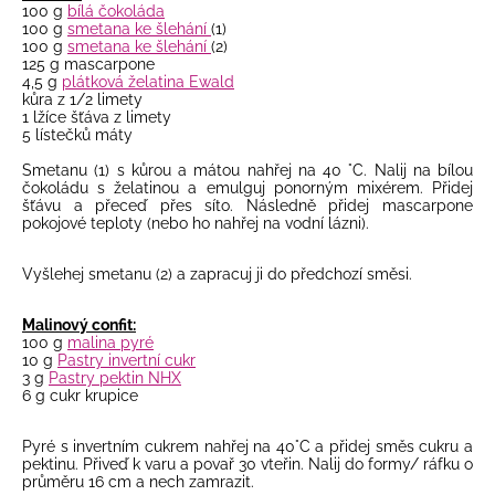
100 g
bílá čokoláda
100 g
smetana ke šlehání
(1)
100 g
smetana ke šlehání
(2)
125 g mascarpone
4,5 g
plátková želatina Ewald
kůra z 1/2 limety
1 lžíce šťáva z limety
5 lístečků máty
Smetanu (1) s kůrou a mátou nahřej na 40 °C.
Nalij na bílou
čokoládu s želatinou a emulguj ponorným mixérem. Přidej
šťávu a přeceď přes síto. Následně přidej mascarpone
pokojové teploty (nebo ho nahřej na vodní lázni).
Vyšlehej smetanu (2) a zapracuj ji do předchozí směsi.
Malinový confit:
100 g
malina pyré
10 g
Pastry invertní cukr
3 g
Pastry pektin NHX
6 g cukr krupice
Pyré s invertním cukrem nahřej na 40°C a přidej směs cukru a
pektinu. Přiveď k varu a povař 30 vteřin. Nalij do formy/ ráfku o
průměru 16 cm a nech zamrazit.