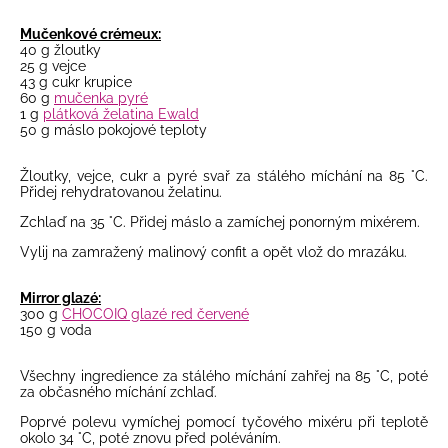
Mučenkové crémeux:
40 g žloutky
25 g vejce
43 g cukr krupice
60 g
mučenka pyré
1 g
plátková želatina Ewald
50 g máslo pokojové teploty
Žloutky, vejce, cukr a pyré svař za stálého míchání na 85 °C.
Přidej rehydratovanou želatinu.
Zchlaď na 35 °C. Přidej máslo a zamíchej ponorným mixérem.
Vylij na zamražený malinový confit a opět vlož do mrazáku.
Mirror glazé:
300 g
CHOCOIQ glazé red červené
150 g voda
Všechny ingredience za stálého míchání zahřej na 85 °C, poté
za občasného
míchání zchlaď.
Poprvé polevu vymíchej pomocí tyčového mixéru při teplotě
okolo
34 °C, poté znovu před poléváním.