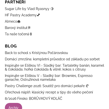
PARTNEŘI
Sugar Life by Vlad Ryasnyy 🍋
HF Pastry Academy💕
Almeco🧁
Barový institut🥂
Ta naše točená🍦
BLOG
Back to school s Kristýnou Počárovskou
Domácí zmrzlina: kompletní průvodce od základu po sorbet
Inspirujte se Eliškou VI - Sladký bar: Tartaletky banán, karamel
& čokoláda; hořká čokoláda & višně; kokos s citrusy
Inspirujte se Eliškou V - Sladký bar: Brownies, Espresso
ganache, Ostružinová namelaka
Pastry Challenge 2026: Soutěž pro domácí pekaře 🥐
Ořechová náplň: klasický recept a tipy do všeho pečení
8/2026 Finsko: BORŮVKOVÝ KOLÁČ
Archiv