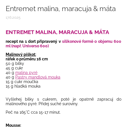
Entremet malina, maracuja & máta
17.6.2025
ENTREMET MALINA, MARACUJA & MÁTA
recept na 1 dort připravený v
silikonové formě o objemu 600
ml (např. Universo 600)
Malinový piškot:
ráfek o průměru 16 cm
50 g bílky
45 g cukr
40 g
malina pyré
40 g
Pastry mandlová mouka
15 g cukr moučka
15 g hladká mouka
Vyšlehej bílky s cukrem, poté je opatrně zapracuj do
malinového pyré. Přidej suché suroviny.
Peč na 165°C cca 15-17 minut.
Mousse: