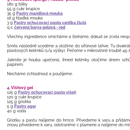
180 g bílky
55 g cukr krupice
35 g
Pastry mandlová mouka
16 g hladká mouka
3 g
Pastry ochucovací pasta vanilka žlutá
q.s.
červená barva gelová - red
Všechny ingredience smícháme a šleháme, dokud se zcela nespo
Směs následně scedíme a vložíme do sifónové lahve. Tu dvakrá
plastových kelímků (1/4 výšky). Pečeme v mikrovlnné troubě 45
Jakmile je houba upečená, ihned kelímky otočíme dnem vzhů
papírem.
Necháme zchladnout a použijeme.
4. Višňový gel
125 g
Pastry ochucovací pasta višeň
120 g cukr krupice
125 g griotka
5 g
Pastry agar
40 g voda
Griotku a pastu nalijeme do hrnce. Přivedeme k varu a přidá
znovu přivedeme k varu, odstraníme z plamene a nalijeme do mí