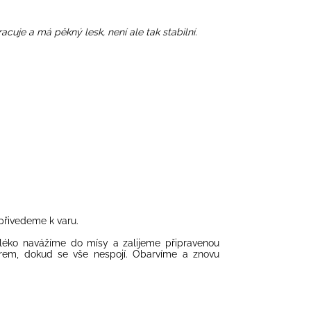
racuje a má pěkný lesk, není ale tak stabilní.
přivedeme k varu.
éko navážíme do mísy a zalijeme připravenou
em, dokud se vše nespojí. Obarvíme a znovu