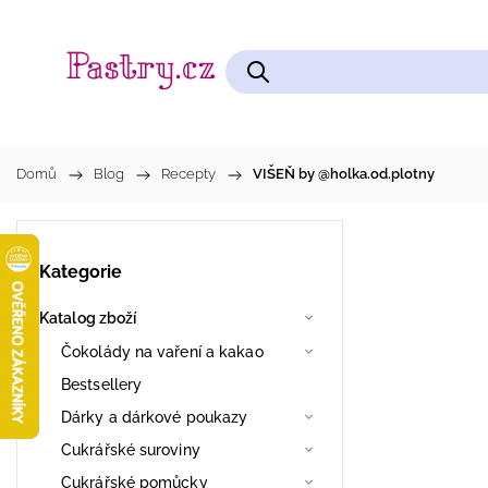
Čokolády na vaření a kakao
Cukrářské pomůcky
Domů
/
Blog
/
Recepty
/
VIŠEŇ by @holka.od.plotny
Kategorie
Katalog zboží
Čokolády na vaření a kakao
Bestsellery
Dárky a dárkové poukazy
Cukrářské suroviny
Cukrářské pomůcky