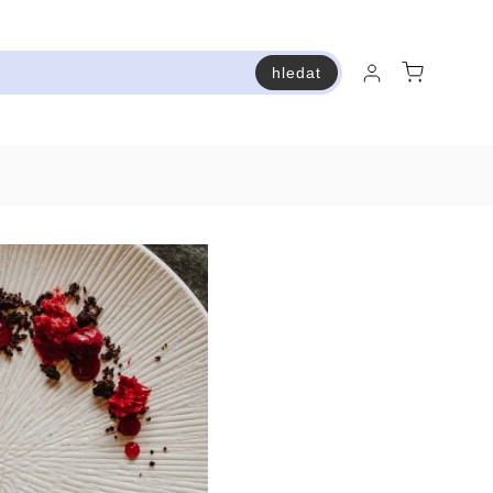
hledat
raň a ušetři
Bestsellery
Vstup do Pastry premium