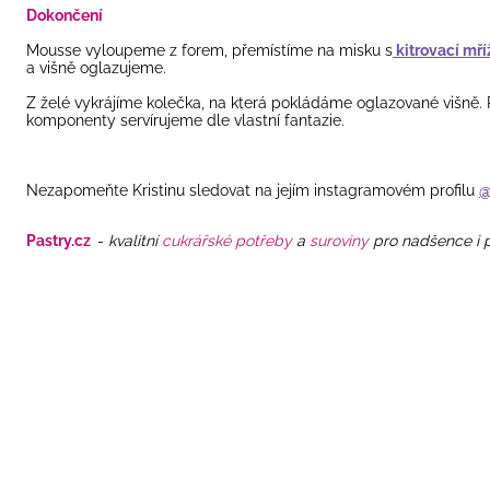
Dokončení
Mousse vyloupeme z forem, přemístíme na misku s
kitrovací mř
a višně oglazujeme.
Z želé vykrájíme kolečka, na která pokládáme oglazované višně. P
komponenty servírujeme dle vlastní fantazie.
Nezapomeňte Kristinu sledovat na jejím instagramovém profilu
@
Pastry.cz
-
kvalitní
cukrářské potřeby
a
suroviny
pro nadšence i p