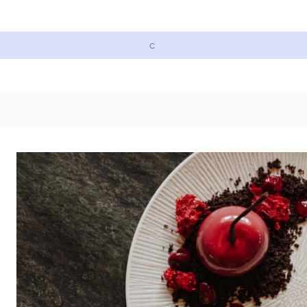
Cukrářské suroviny
Zdobení a barvy
Zach