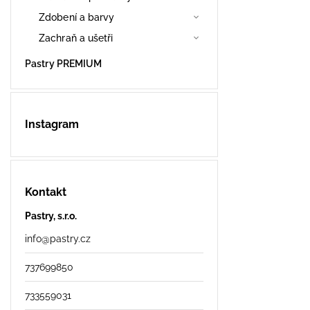
Zdobení a barvy
Zachraň a ušetři
Pastry PREMIUM
Instagram
Kontakt
Pastry, s.r.o.
info
@
pastry.cz
737699850
733559031