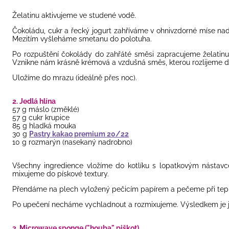
Želatinu
aktivujeme ve studené vodě.
Čokoládu
, cukr a řecký jogurt zahříváme v ohnivzdorné míse nad
Mezitím vyšleháme smetanu do polotuha.
Po rozpuštění čokolády do zahřáté směsi zapracujeme želatin
Vznikne nám krásně krémová a vzdušná směs, kterou rozlijeme d
Uložíme do mrazu (ideálně přes noc).
2. Jedlá hlína
57 g máslo (změklé)
57 g cukr krupice
85 g hladká mouka
30 g
Pastry kakao premium 20/22
10 g rozmarýn (nasekaný nadrobno)
Všechny ingredience vložíme do kotlíku s lopatkovým nástavce
mixujeme do pískové textury.
Přendáme na plech vyložený pečicím papírem a pečeme při tepl
Po upečení necháme vychladnout a rozmixujeme. Výsledkem je j
3. Microwave sponge ("houba" piškot)