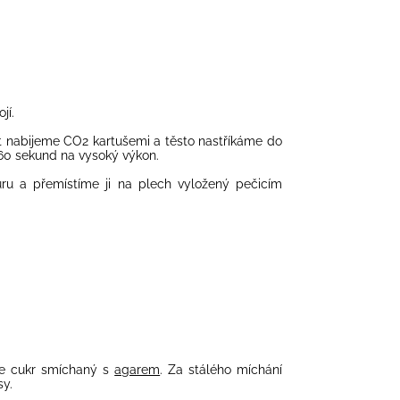
jí.
t nabijeme CO2 kartušemi a těsto nastříkáme do
-60 sekund na vysoký výkon.
ru a přemístíme ji na plech vyložený pečicím
me cukr smíchaný s
agarem
. Za stálého míchání
sy.