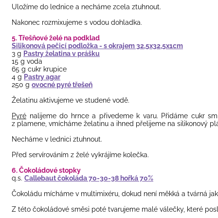
Uložíme do lednice a necháme zcela ztuhnout.
Nakonec rozmixujeme s vodou dohladka.
5. Třešňové želé na podklad
Silikonová pečicí podložka - s okrajem 32,5x32,5x1cm
3 g
Pastry želatina v prášku
15 g voda
65 g cukr krupice
4 g
Pastry agar
250 g
ovocné pyré třešeň
Želatinu aktivujeme ve studené vodě.
Pyré
nalijeme do hrnce a přivedeme k varu. Přidáme cukr s
z plamene, vmícháme želatinu a ihned přelijeme na silikonový plát
Necháme v lednici ztuhnout.
Před servírováním z želé vykrájíme kolečka.
6. Čokoládové stopky
q.s.
Callebaut čokoláda 70-30-38 hořká 70%
Čokoládu mícháme v multimixéru, dokud není měkká a tvárná jak
Z této čokoládové směsi poté tvarujeme malé válečky, které poslo