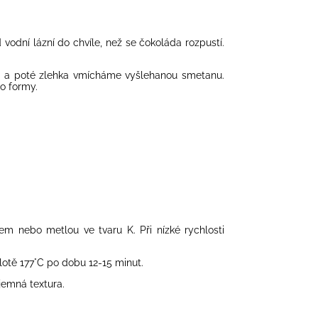
 vodní lázní do chvíle, než se
čokoláda
rozpustí.
u a poté zlehka vmícháme vyšlehanou smetanu.
o formy.
m nebo metlou ve tvaru K. Při nízké rychlosti
otě 177
°C po dobu 12-15 minut.
emná textura.