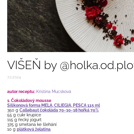
VIŠEŇ by @holka.od.plo
7.2.2024
autor receptu:
Kristina Mucsková
1. Čokoládový mousse
Silikonová forma MELA, CILIEGIA, PESCA 115 ml
350 g
Callebaut čokoláda 70-30-38 hořká 70%
55 g cukr krupice
115 g řecký jogurt
375 g smetana ke šlehání
10 g
plátková želatina