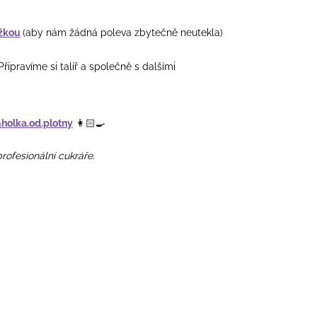
ížkou
(aby nám žádná poleva zbytečně neutekla)
řipravíme si talíř a společně s dalšími
holka.od.plotny
👩🏻‍🍳
rofesionální cukráře.