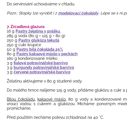
Do servírování uchováváme v chladu.
Pozn.: Stopky lze vyrobit i z
modelovací čokolády
. Lépe se s ní p
7. Zrcadlová glazura
16 g
Pastry želatina v prášku
285 g voda (80 g + 125 g + 80 g)
250 g
Pastry glukóza tekutá
250 g cukr krupice
50 g
Pastry bílá čokoláda 25%
80 g
Pastry kakaové máslo v peckách
160 g kondenzované mléko
3 g
fialové potravinářské barvivo
3 g
burgundy potravinářské barvivo
3 g
červené potravinářské barvivo
Želatinu aktivujeme v 80 g studené vody.
Do malého hrnce nalijeme 125 g vody, přidáme glukózu a cukr a 
Bílou čokoládu
,
kakaové máslo
, 80 g vody a kondenzované ml
vroucí vodou s cukrem a glukózou. Mícháme ponorným mixér
promícháme.
Před použitím necháme polevu zchladnout na 40 °C.