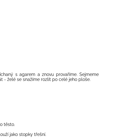
míchaný s agarem a znovu provaříme. Sejmeme
 - želé se snažíme rozlít po celé jeho ploše.
o těsto.
uží jako stopky třešní.