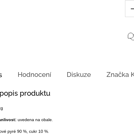
Hodnocení
Diskuze
Značka
K
s
 popis produktu
kg
anlivost:
uvedena na obale.
ové pyré 90 %, cukr 10 %.