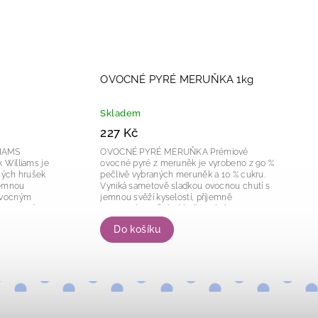
OVOCNÉ PYRÉ MERUŇKA 1kg
Skladem
227 Kč
IAMS
OVOCNÉ PYRÉ MERUŇKA Prémiové
 Williams je
ovocné pyré z meruněk je vyrobeno z 90 %
ných hrušek
pečlivě vybraných meruněk a 10 % cukru.
jemnou
Vyniká sametově sladkou ovocnou chutí s
 ovocným
jemnou svěží kyselostí, příjemně
zistencí,
aromatickou vůní a hladkou, krémovou
konzistencí, která je...
Do košíku