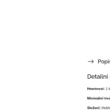
Popi
Detailní
Hmotnost:
1 
Minimální trv
Složení:
třešň