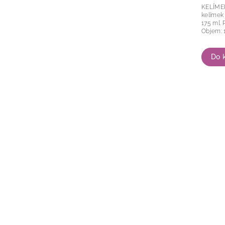
KELÍMEK MLS
kelímek
175 ml. Průměr: 85 mm Výška: 65 mm
Do 