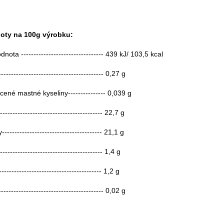
noty na 100g výrobku:
nota --------------------------------- 439 kJ/ 103,5 kcal
----------------------------------------- 0,27 g
é mastné kyseliny--------------- 0,039 g
--------------------------------------- 22,7 g
------------------------------------ 21,1 g
---------------------------------------- 1,4 g
---------------------------------------- 1,2 g
-----------------------------------------
0,02 g