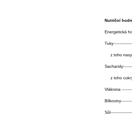
Nutriční hod
Energetická hod
Tuky-------------
z toho nasycen
Sacharidy--------
z toho cukry----
Vláknina --------
Bílkoviny--------
Sůl---------------