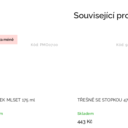
Související p
 za méně
Kód:
PMO07.00
Kód:
9
EK MLSET 175 ml
TŘEŠNĚ SE STOPKOU 4
em
Skladem
443 Kč