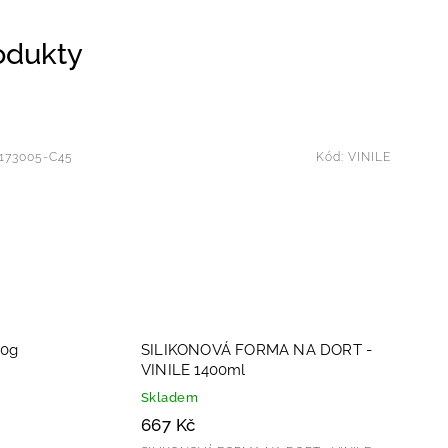
rodukty
173005-C45
Kód:
VINILE
70g
SILIKONOVÁ FORMA NA DORT -
VINILE 1400ml
Skladem
667 Kč