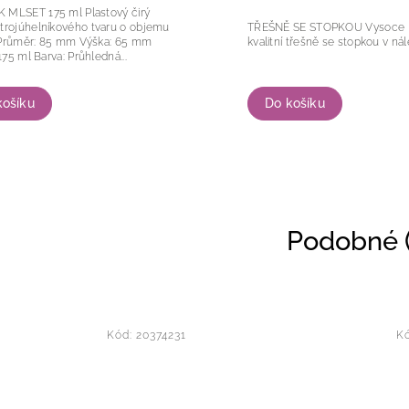
ET 175 ml Plastový čirý
TŘEŠNĚ SE STOPKOU Vysoce
 trojúhelníkového tvaru o objemu
Objem: 175 ml Barva: Průhledná...
Do košíku
košíku
Podobné (
Kód:
20374231
K