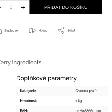
PŘIDAT DO KOŠÍKU
Zeptat se
Hlídat
Sdílet
erry Ingredients
Doplňkové parametry
Kategorie
:
Ovocná pyré
Hmotnost
:
1 kg
EAN
:
3276188660009