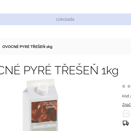
Cukrářské suroviny
Zdobení a barvy
Zach
OVOCNÉ PYRÉ TŘEŠEŇ 1kg
NÉ PYRÉ TŘEŠEŇ 1kg
Kód:
Znač