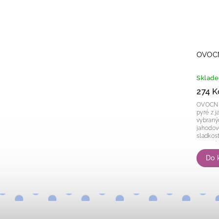
OVOCN
Sklad
274 K
OVOCNÉ PYR
pyré z j
vybraný
jahodov
sladkost
ovocné 
Do 