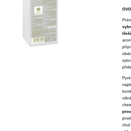
OVO
Pré
vybr
třeš
aro
příp
obdo
syto
přid
Pyré
nápl
komb
višn
chee
proc
prod
chuť