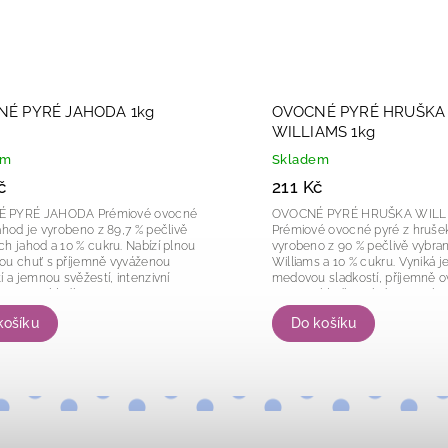
É PYRÉ JAHODA 1kg
OVOCNÉ PYRÉ HRUŠKA
WILLIAMS 1kg
em
Skladem
č
211 Kč
É JAHODA Prémiové ovocné
OVOCNÉ PYRÉ HRUŠKA WILL
ahod je vyrobeno z 89,7 % pečlivě
Prémiové ovocné pyré z hrušek
ch jahod a 10 % cukru. Nabízí plnou
vyrobeno z 90 % pečlivě vybra
ou chuť s příjemně vyváženou
Williams a 10 % cukru. Vyniká 
í a jemnou svěžestí, intenzivní
medovou sladkostí, příjemně
aroma a hladkou, sametovou...
aroma a hladkou, krémovou kon
která je ideální pro...
košíku
Do košíku