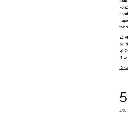
skla
konz
spot
naje
tak s
🍒
P
🍰
I
🌿
O
👨‍
Deta
5
456,