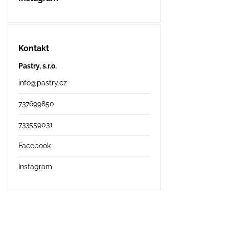
Kontakt
Pastry, s.r.o.
info
@
pastry.cz
737699850
733559031
Facebook
Instagram