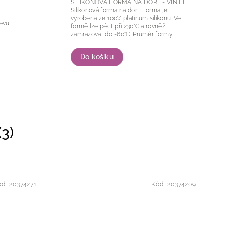
SILIKONOVÁ FORMA NA DORT - VINILE
Silikonová forma na dort. Forma je
vyrobena ze 100% platinum silikonu. Ve
kvalitní třešně se stopkou v nálevu.
formě lze péct při 230°C a rovněž
zamrazovat do -60°C. Průměr formy:
195 mm...
Do košíku
3)
ód:
20374271
Kód:
20374209