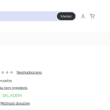
hledat
raň a ušetři
Bestsellery
Vstup do Pastry premium
Neohodnoceno
20374879
ka:
Kerry Ingredients
SKLADEM
Možnosti doručení