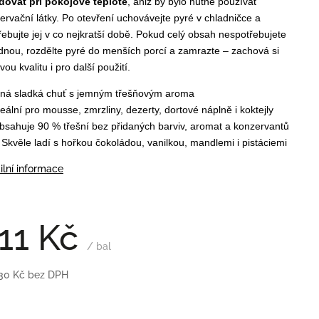
dovat při pokojové teplotě
, aniž by bylo nutné používat
ervační látky. Po otevření uchovávejte pyré v chladničce a
řebujte jej v co nejkratší době. Pokud celý obsah nespotřebujete
dnou, rozdělte pyré do menších porcí a zamrazte – zachová si
vou kvalitu i pro další použití.
lná sladká chuť s jemným třešňovým aroma
deální pro mousse, zmrzliny, dezerty, dortové náplně i koktejly
bsahuje 90 % třešní bez přidaných barviv, aromat a konzervantů

Skvěle ladí s hořkou čokoládou, vanilkou, mandlemi i pistáciemi
ilní informace
11 Kč
/ bal
30 Kč bez DPH