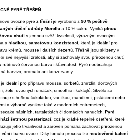
CNÉ PYRÉ TŘEŠEŇ
miové
ovocné pyré
z třešní
je vyrobeno z
90 % pečlivě
aných třešní odrůdy Morello
a 10 % cukru. Vyniká
plnou
ňovou chutí
s jemnou svěží kyselostí, výrazným ovocným
ma a
hladkou, sametovou konzistencí
, která je ideální pro
ravu krémů, mousse i dalších dezertů. Třešně jsou sklizeny v
bí své nejvyšší zralosti, aby si zachovaly svou přirozenou chuť,
u rubínově červenou barvu i šťavnatost. Pyré neobsahuje
aná barviva, aromata ani konzervanty.
 je ideální pro přípravu mousse, sorbetů, zmrzlin, dortových
ní, želé, ovocných omáček, smoothie i koktejlů. Skvěle se
inuje s hořkou čokoládou, vanilkou, mandlemi, pistáciemi nebo
ěmi a výborně vynikne také v moderních entremetech,
secake náplních, tartaletkách či domácích nanucích.
Pyré
hází šetrnou pasterizací
, což je krátké tepelné ošetření, které
lužuje jeho trvanlivost a zároveň pomáhá zachovat přirozenou
, vůni i barvu ovoce. Díky tomuto procesu lze
neotevřené balení