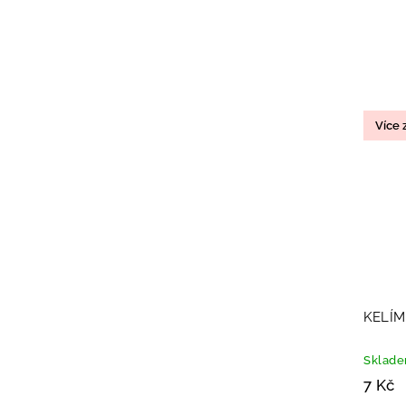
Více
KELÍM
Sklad
7 Kč