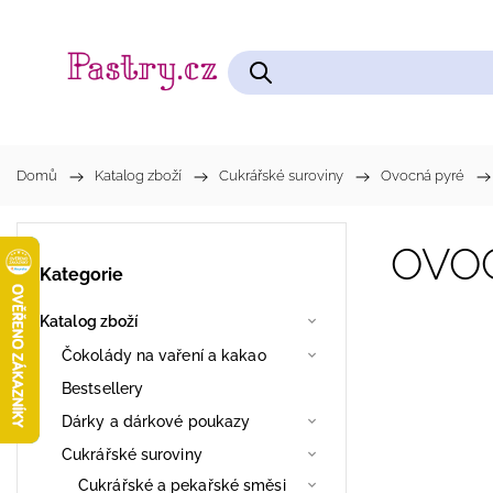
Čokolády na vaření a kakao
Cukrářské pomůcky
Domů
/
Katalog zboží
/
Cukrářské suroviny
/
Ovocná pyré
/
OVOC
Kategorie
Katalog zboží
Čokolády na vaření a kakao
Bestsellery
Dárky a dárkové poukazy
Cukrářské suroviny
Cukrářské a pekařské směsi