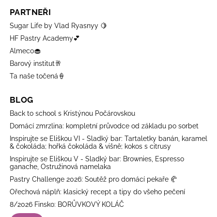
PARTNEŘI
Sugar Life by Vlad Ryasnyy 🍋
HF Pastry Academy💕
Almeco🧁
Barový institut🥂
Ta naše točená🍦
BLOG
Back to school s Kristýnou Počárovskou
Domácí zmrzlina: kompletní průvodce od základu po sorbet
Inspirujte se Eliškou VI - Sladký bar: Tartaletky banán, karamel
& čokoláda; hořká čokoláda & višně; kokos s citrusy
Inspirujte se Eliškou V - Sladký bar: Brownies, Espresso
ganache, Ostružinová namelaka
Pastry Challenge 2026: Soutěž pro domácí pekaře 🥐
Ořechová náplň: klasický recept a tipy do všeho pečení
8/2026 Finsko: BORŮVKOVÝ KOLÁČ