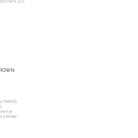
 BROWN 300
BROWN
 (TMAVÉ)
 s
a a tmavé