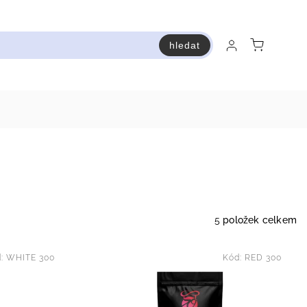
hledat
raň a ušetři
Bestsellery
Vstup do Pastry premium
5
položek celkem
d:
WHITE 300
Kód:
RED 300