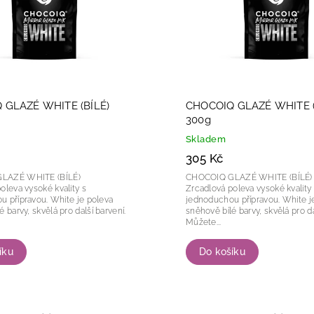
 GLAZÉ WHITE (BÍLÉ)
CHOCOIQ GLAZÉ WHITE (
300g
Skladem
305 Kč
LAZÉ WHITE (BÍLÉ)
CHOCOIQ GLAZÉ WHITE (BÍLÉ)
oleva vysoké kvality s
Zrcadlová poleva vysoké kvality
vou. White je poleva
jednoduchou přípravou. White je poleva
 barvy, skvělá pro další barvení.
sněhově bílé barvy, skvělá pro da
Můžete...
íku
Do košíku