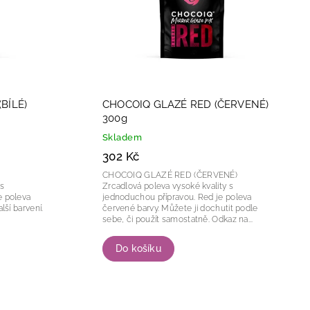
BÍLÉ)
CHOCOIQ GLAZÉ RED (ČERVENÉ)
300g
Skladem
302 Kč
CHOCOIQ GLAZÉ RED (ČERVENÉ)
 s
Zrcadlová poleva vysoké kvality s
jednoduchou přípravou. Red je poleva
lší barvení.
červené barvy. Můžete ji dochutit podle
sebe, či použít samostatně. Odkaz na...
Do košíku