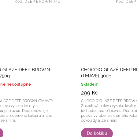
Kód:
DEEP BROWN 750
Kód:
DEEP
Q GLAZÉ DEEP BROWN
CHOCOIQ GLAZÉ DEEP 
750g
(TMAVÉ) 300g
ně nedostupné
Skladem
299 Kč
GLAZÉ DEEP BROWN (TMAVÉ)
CHOCOIQ GLAZÉ DEEP BROWN
oleva vysoké kvality s
Zrcadlová poleva vysoké kvality
avou. Deep brown je
jednoduchou přípravou. Deep brown je
obená z černého kakaa a tmavé
poleva vyrobená z černého kaka
ze s ním...
čokolády a lze s ním...
Do košíku