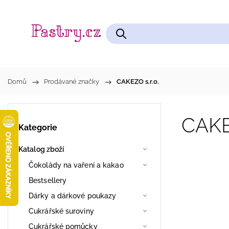
Čokolády na vaření a kakao
Cukrářské pomůcky
Domů
/
Prodávané značky
/
CAKEZO s.r.o.
CAKEZ
Kategorie
Katalog zboží
Čokolády na vaření a kakao
Bestsellery
Dárky a dárkové poukazy
Cukrářské suroviny
Cukrářské pomůcky