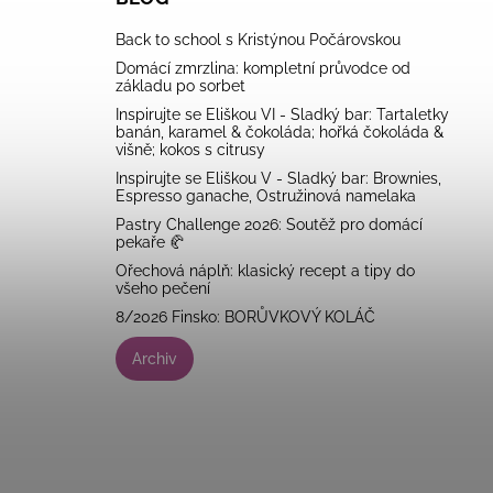
Back to school s Kristýnou Počárovskou
Domácí zmrzlina: kompletní průvodce od
základu po sorbet
Inspirujte se Eliškou VI - Sladký bar: Tartaletky
banán, karamel & čokoláda; hořká čokoláda &
višně; kokos s citrusy
Inspirujte se Eliškou V - Sladký bar: Brownies,
Espresso ganache, Ostružinová namelaka
Pastry Challenge 2026: Soutěž pro domácí
pekaře 🥐
Ořechová náplň: klasický recept a tipy do
všeho pečení
8/2026 Finsko: BORŮVKOVÝ KOLÁČ
Archiv