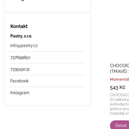
Kontakt
Pastry, s.r.o.
info
@
pastry.cz
737699850
CHOCOI
733559031
(TMAVÉ) 
Momentál
Facebook
543 Kč
Instagram
CHOCOIQ 
Zrcadlová p
jednoduchou přípr
poleva vyr
čokolády a l
Detail