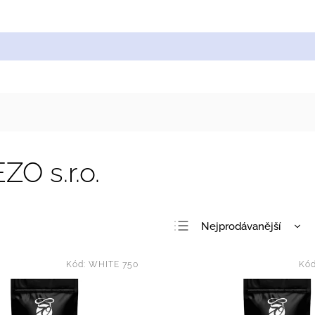
Cukrářské suroviny
Zdobení a barvy
Zach
O s.r.o.
Nejprodávanější
Nejlevnější
Kód:
WHITE 750
Kó
Nejdražší
Abecedně