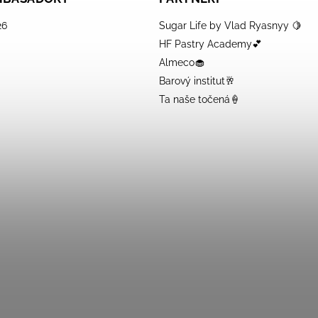
26
Sugar Life by Vlad Ryasnyy 🍋
HF Pastry Academy💕
Almeco🧁
Barový institut🥂
Ta naše točená🍦