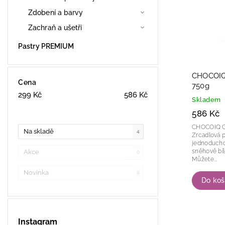
Zdobení a barvy
Zachraň a ušetři
Pastry PREMIUM
CHOCOIQ
Cena
750g
299
Kč
586
Kč
Skladem
586 Kč
CHOCOIQ G
Na skladě
4
Zrcadlová p
jednoduchou přípra
sněhově bílé
Akce
0
Můžete...
Novinka
0
Do koš
Instagram