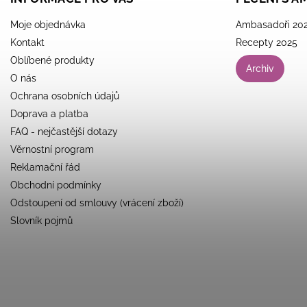
Moje objednávka
Ambasadoři 20
Kontakt
Recepty 2025
Oblíbené produkty
Archiv
O nás
Ochrana osobních údajů
Doprava a platba
FAQ - nejčastější dotazy
Věrnostní program
Reklamační řád
Obchodní podmínky
Odstoupení od smlouvy (vrácení zboží)
Slovník pojmů