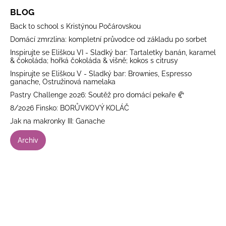
BLOG
Back to school s Kristýnou Počárovskou
Domácí zmrzlina: kompletní průvodce od základu po sorbet
Inspirujte se Eliškou VI - Sladký bar: Tartaletky banán, karamel
& čokoláda; hořká čokoláda & višně; kokos s citrusy
Inspirujte se Eliškou V - Sladký bar: Brownies, Espresso
ganache, Ostružinová namelaka
Pastry Challenge 2026: Soutěž pro domácí pekaře 🥐
8/2026 Finsko: BORŮVKOVÝ KOLÁČ
Jak na makronky III: Ganache
Archiv