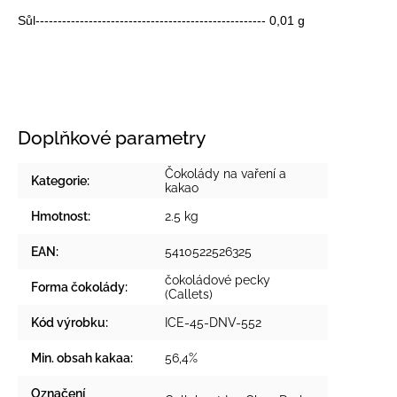
Sůl---------------------------------------------------- 0,01 g
Doplňkové parametry
Čokolády na vaření a
Kategorie
:
kakao
Hmotnost
:
2.5 kg
EAN
:
5410522526325
čokoládové pecky
Forma čokolády
:
(Callets)
Kód výrobku
:
ICE-45-DNV-552
Min. obsah kakaa
:
56,4%
Označení