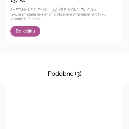
137 Kč
SMETANA KE ŠLEHÁNÍ - 35% (ŠLEHAČKA) Živočišná
tekutá smetana ke šlehání s obsahem minimálně 35% tuku.
Vhodná ke šlehání....
Do košíku
Podobné (3)