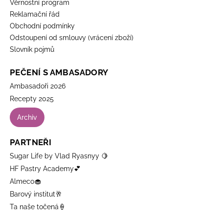
Věrnostní program
Reklamační řád
Obchodní podmínky
Odstoupení od smlouvy (vrácení zboží)
Slovník pojmů
PEČENÍ S AMBASADORY
Ambasadoři 2026
Recepty 2025
Archiv
PARTNEŘI
Sugar Life by Vlad Ryasnyy 🍋
HF Pastry Academy💕
Almeco🧁
Barový institut🥂
Ta naše točená🍦