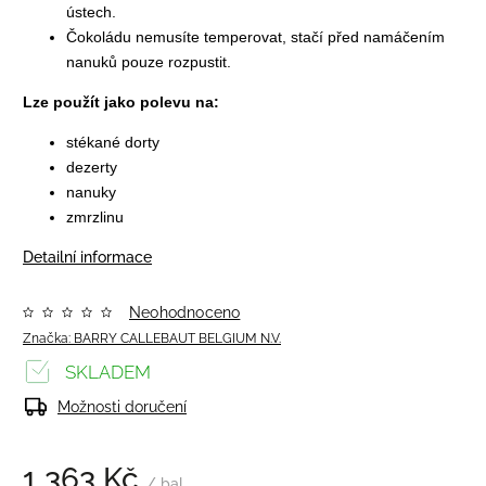
ústech.
Čokoládu nemusíte temperovat, stačí před namáčením
nanuků pouze rozpustit.
Lze použít jako polevu na:
stékané dorty
dezerty
nanuky
zmrzlinu
Detailní informace
Neohodnoceno
Značka:
BARRY CALLEBAUT BELGIUM N.V.
SKLADEM
Možnosti doručení
1 363 Kč
/ bal