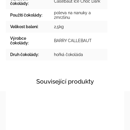
Callebaut Ice Choc Dark
čokolády
:
poleva na nanuky a
Použití čokolády
:
zmrzlinu
Velikost balení
:
2,5kg
Výrobce
BARRY CALLEBAUT
čokolády
:
Druh čokolády
:
hořká čokoláda
Související produkty