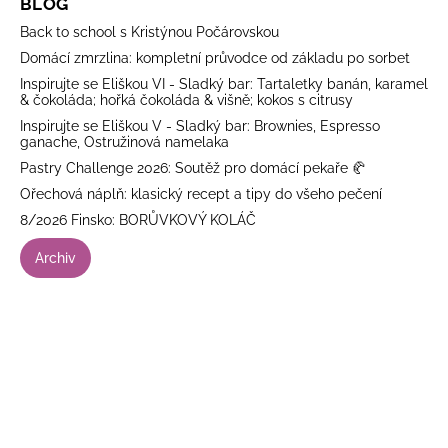
BLOG
Back to school s Kristýnou Počárovskou
Domácí zmrzlina: kompletní průvodce od základu po sorbet
Inspirujte se Eliškou VI - Sladký bar: Tartaletky banán, karamel
& čokoláda; hořká čokoláda & višně; kokos s citrusy
Inspirujte se Eliškou V - Sladký bar: Brownies, Espresso
ganache, Ostružinová namelaka
Pastry Challenge 2026: Soutěž pro domácí pekaře 🥐
Ořechová náplň: klasický recept a tipy do všeho pečení
8/2026 Finsko: BORŮVKOVÝ KOLÁČ
Archiv