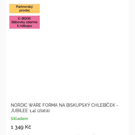
Partnerský
prodej
E-BOOK
Bábovky zdarma
k nákupu
NORDIC WARE FORMA NA BISKUPSKÝ CHLEBÍČEK -
JUBILEE 1,4l (zlatá)
Skladem
1 349 Kč