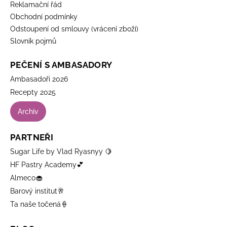
Reklamační řád
Obchodní podmínky
Odstoupení od smlouvy (vrácení zboží)
Slovník pojmů
PEČENÍ S AMBASADORY
Ambasadoři 2026
Recepty 2025
Archiv
PARTNEŘI
Sugar Life by Vlad Ryasnyy 🍋
HF Pastry Academy💕
Almeco🧁
Barový institut🥂
Ta naše točená🍦