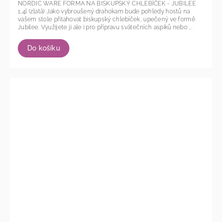
NORDIC WARE FORMA NA BISKUPSKÝ CHLEBÍČEK - JUBILEE
1,4l (zlatá) Jako vybroušený drahokam bude pohledy hostů na
vašem stole přitahovat biskupský chlebíček, upečený ve formě
Jubilee. Využijete ji ale i pro přípravu svátečních aspiků nebo ...
Do košíku