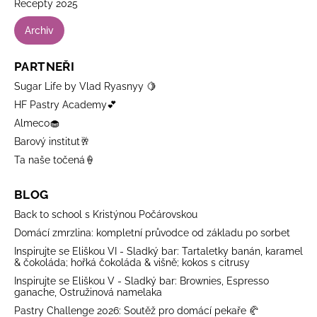
Recepty 2025
Archiv
PARTNEŘI
Sugar Life by Vlad Ryasnyy 🍋
HF Pastry Academy💕
Almeco🧁
Barový institut🥂
Ta naše točená🍦
BLOG
Back to school s Kristýnou Počárovskou
Domácí zmrzlina: kompletní průvodce od základu po sorbet
Inspirujte se Eliškou VI - Sladký bar: Tartaletky banán, karamel
& čokoláda; hořká čokoláda & višně; kokos s citrusy
Inspirujte se Eliškou V - Sladký bar: Brownies, Espresso
ganache, Ostružinová namelaka
Pastry Challenge 2026: Soutěž pro domácí pekaře 🥐