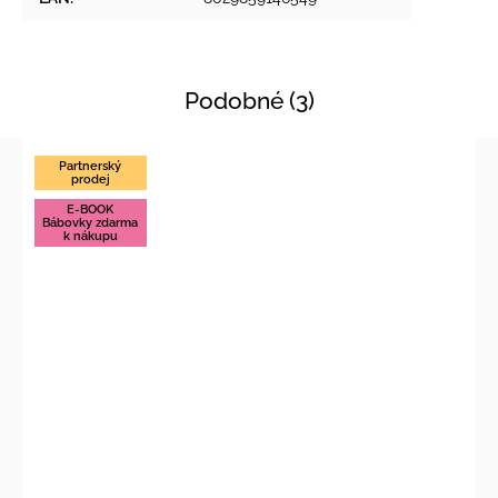
Podobné (3)
Partnerský
prodej
E-BOOK
Bábovky zdarma
k nákupu