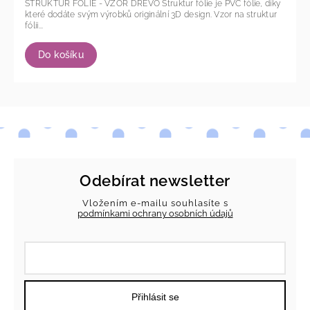
STRUKTUR FÓLIE - VZOR DŘEVO Struktur fólie je PVC fólie, díky
které dodáte svým výrobků originální 3D design. Vzor na struktur
fólii...
Do košíku
Odebírat newsletter
Vložením e-mailu souhlasíte s
podmínkami ochrany osobních údajů
Přihlásit se