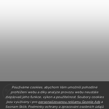
Používáme cookies, abychom Vám umožnili pohodlné
prohlížení webu a díky analýze provozu webu neustále
zlepšovali jeho funkce, výkon a použitelnost. Soubory cookies
jsou využívány i pro
personalizovanou reklamu Google Ads
a
Seznam Sklik.
Podmínky ochrany a zpracování osobních údajů