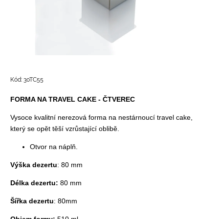
Kód:
30TC55
FORMA NA TRAVEL CAKE - ČTVEREC
Vysoce kvalitní nerezová forma na nestárnoucí travel cake,
který se opět těší vzrůstající oblibě.
Otvor na náplň.
Výška dezertu
: 80 mm
Délka dezertu:
80 mm
Šířka dezertu
: 80mm
Objem formy:
510 ml