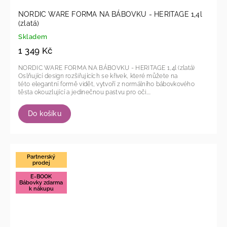
NORDIC WARE FORMA NA BÁBOVKU - HERITAGE 1,4l
(zlatá)
Skladem
1 349 Kč
NORDIC WARE FORMA NA BÁBOVKU - HERITAGE 1,4l (zlatá)
Oslňující design rozšiřujících se křivek, které můžete na
této elegantní formě vidět, vytvoří z normálního bábovkového
těsta okouzlující a jedinečnou pastvu pro oči....
Do košíku
Partnerský
prodej
E-BOOK
Bábovky zdarma
k nákupu