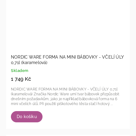
NORDIC WARE FORMA NA MINI BÁBOVKY - VČELÍ ÚLY
0,71l (karamelová)
Skladem
1 749 Kč
NORDIC WARE FORMA NA MINI BÁBOVKY - VČELÍ ÚLY 0,71l
(karamelová) Značka Nordic Ware umí tvar bábovek přizpůsobit
dnešním požadavkům, jako je například bábovková forma na 6
mini včelích úlů. Při použití piškotového těsta stačí hotový ...
Do košíku