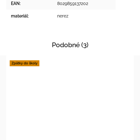
EAN
:
8029859137202
materiál
:
nerez
Podobné (3)
Zpátky do školy