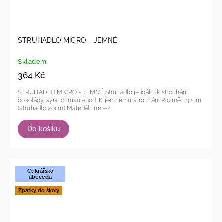
STRUHADLO MICRO - JEMNÉ
Skladem
364 Kč
STRUHADLO MICRO - JEMNÉ Struhadlo je idální k strouhání
čokolády, sýra, citrusů apod. K jemnému strouhání Rozměr: 32cm
(struhadlo 20cm) Materiál : nerez...
Do košíku
Cukrářská
abeceda
Zpátky do školy