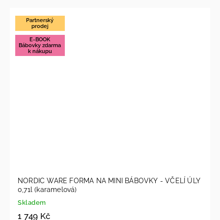
Partnerský
prodej
E-BOOK
Bábovky zdarma
k nákupu
NORDIC WARE FORMA NA MINI BÁBOVKY - VČELÍ ÚLY
0,71l (karamelová)
Skladem
1 749 Kč