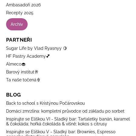
Ambasadoři 2026
Recepty 2025
Archiv
PARTNEŘI
Sugar Life by Vlad Ryasnyy 🍋
HF Pastry Academy💕
Almeco🧁
Barový institut🥂
Ta naše točená🍦
BLOG
Back to school s Kristýnou Počárovskou
Domácí zmrzlina: kompletní průvodce od základu po sorbet
Inspirujte se Eliškou VI - Sladký bar: Tartaletky banán, karamel
& čokoláda; hořká čokoláda & višně; kokos s citrusy
Inspirujte se Eliškou V - Sladký bar: Brownies, Espresso