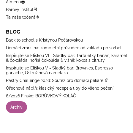
Almeco🧁
Barový institut🥂
Ta naše točená🍦
BLOG
Back to school s Kristýnou Počárovskou
Domácí zmrzlina: kompletní průvodce od základu po sorbet
Inspirujte se Eliškou VI - Sladký bar: Tartaletky banán, karamel
& čokoláda; hořká čokoláda & višně; kokos s citrusy
Inspirujte se Eliškou V - Sladký bar: Brownies, Espresso
ganache, Ostružinová namelaka
Pastry Challenge 2026: Soutěž pro domácí pekaře 🥐
Ořechová náplň: klasický recept a tipy do všeho pečení
8/2026 Finsko: BORŮVKOVÝ KOLÁČ
Archiv