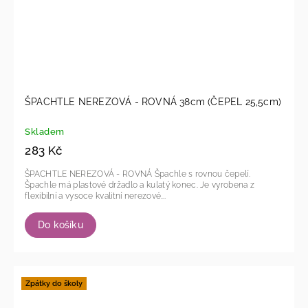
ŠPACHTLE NEREZOVÁ - ROVNÁ 38cm (ČEPEL 25,5cm)
Skladem
283 Kč
ŠPACHTLE NEREZOVÁ - ROVNÁ Špachle s rovnou čepelí.
Špachle má plastové držadlo a kulatý konec. Je vyrobena z
flexibilní a vysoce kvalitní nerezové...
Do košíku
Zpátky do školy