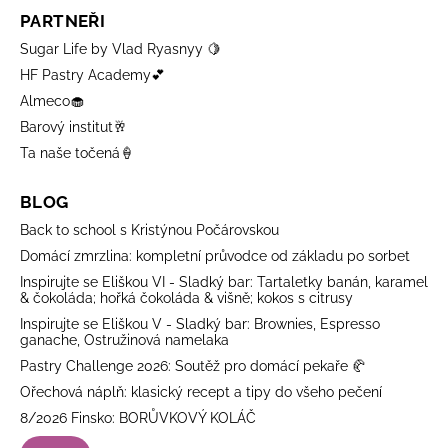
PARTNEŘI
Sugar Life by Vlad Ryasnyy 🍋
HF Pastry Academy💕
Almeco🧁
Barový institut🥂
Ta naše točená🍦
BLOG
Back to school s Kristýnou Počárovskou
Domácí zmrzlina: kompletní průvodce od základu po sorbet
Inspirujte se Eliškou VI - Sladký bar: Tartaletky banán, karamel
& čokoláda; hořká čokoláda & višně; kokos s citrusy
Inspirujte se Eliškou V - Sladký bar: Brownies, Espresso
ganache, Ostružinová namelaka
Pastry Challenge 2026: Soutěž pro domácí pekaře 🥐
Ořechová náplň: klasický recept a tipy do všeho pečení
8/2026 Finsko: BORŮVKOVÝ KOLÁČ