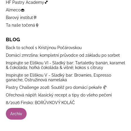
HF Pastry Academy💕
Almeco🧁
Barový institut🥂
Ta naše točená🍦
BLOG
Back to school s Kristýnou Počárovskou
Domácí zmrzlina: kompletní průvodce od základu po sorbet
Inspirujte se Eliškou VI - Sladký bar: Tartaletky banán, karamel
& čokoláda; hořká čokoláda & višně; kokos s citrusy
Inspirujte se Eliškou V - Sladký bar: Brownies, Espresso
ganache, Ostružinová namelaka
Pastry Challenge 2026: Soutěž pro domácí pekaře 🥐
Ořechová náplň: klasický recept a tipy do všeho pečení
8/2026 Finsko: BORŮVKOVÝ KOLÁČ
Archiv