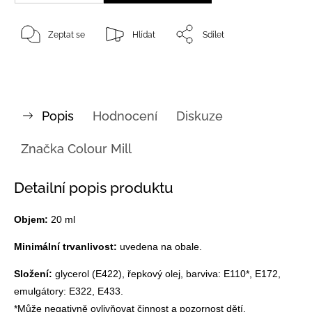
Zeptat se
Hlídat
Sdílet
Popis
Hodnocení
Diskuze
Značka
Colour Mill
Detailní popis produktu
Objem:
20 ml
Minimální trvanlivost:
uvedena na obale.
Složení:
glycerol (E422), řepkový olej, barviva: E110*, E172,
emulgátory: E322, E433.
*Může negativně ovlivňovat činnost a pozornost dětí.