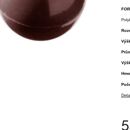
FOR
Poly
Roz
Výšk
Prům
Výšk
Hmot
Poče
Deta
5