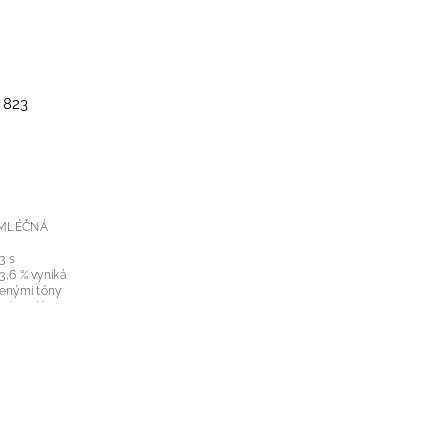
 823
 MLÉČNÁ
3 s
,6 % vyniká
ženými tóny
své teplé