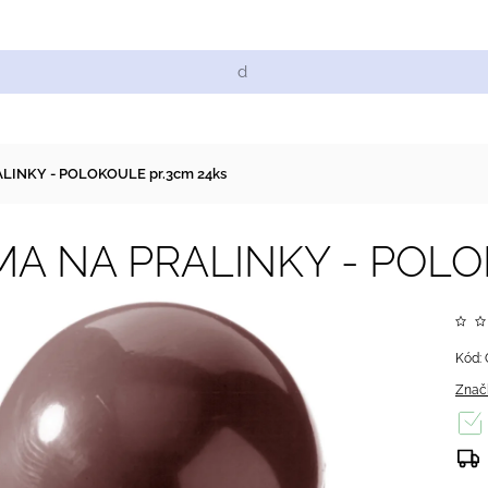
Cukrářské suroviny
Zdobení a barvy
Zach
LINKY - POLOKOULE pr.3cm 24ks
A NA PRALINKY - POLOK
Kód:
Znač