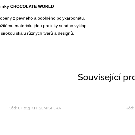
alinky CHOCOLATE WORLD
robeny z pevného a odolného polykarbonátu.
žitému materiálu jdou pralinky snadno vyklopit.
 širokou škálu různých tvarů a designů.
Související p
Kód:
CH013 KIT SEMISFERA
Kód