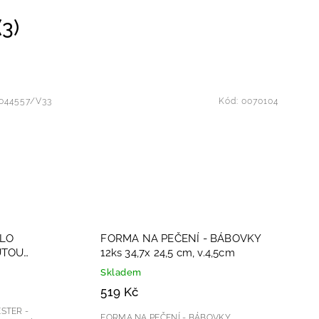
3)
044557/V33
Kód:
0070104
DLO
FORMA NA PEČENÍ - BÁBOVKY
UTOU
12ks 34,7x 24,5 cm, v.4,5cm
Skladem
519 Kč
STER -
FORMA NA PEČENÍ - BÁBOVKY