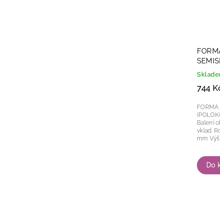
FORMA
SEMIS
Sklad
744 K
FORMA 
(POLOKOULE) Tritanová 
Balení o
vklad. Rozměry tritanové formy: 275 x 175
mm V
Do 