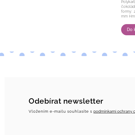
Polykar
čokoládový
formy: 275 x 1
mm H
Do 
Odebírat newsletter
Vložením e-mailu souhlasíte s
podmínkami ochrany o