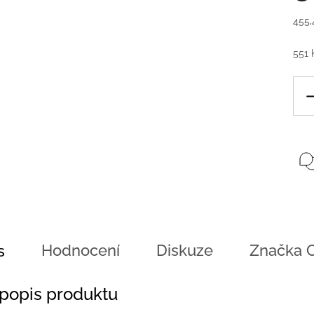
455,
551 
Hodnocení
Diskuze
Značka
C
s
 popis produktu