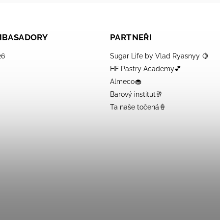
AMBASADORY
PARTNEŘI
26
Sugar Life by Vlad Ryasnyy 🍋
HF Pastry Academy💕
Almeco🧁
Barový institut🥂
Ta naše točená🍦