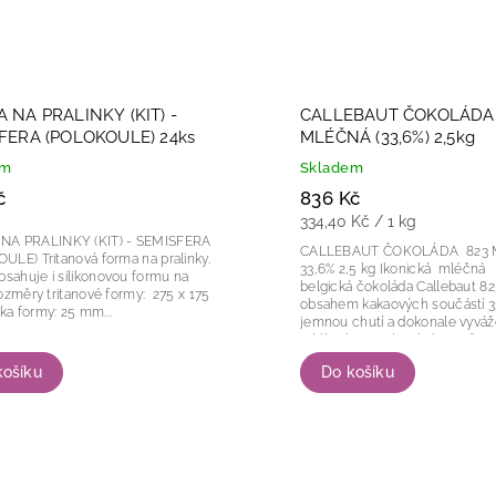
 NA PRALINKY (KIT) -
CALLEBAUT ČOKOLÁDA
FERA (POLOKOULE) 24ks
MLÉČNÁ (33,6%) 2,5kg
em
Skladem
č
836 Kč
334,40 Kč / 1 kg
NA PRALINKY (KIT) - SEMISFERA
CALLEBAUT ČOKOLÁDA 823
forma na pralinky.
33,6% 2,5 kg Ikonická mléčná
bsahuje i silikonovou formu na
belgická čokoláda Callebaut 82
obsahem kakaových součástí 33
ýška formy: 25 mm...
jemnou chutí a dokonale vyvá
mléka, karamelu a kakaa. Díky 
čokoládové...
košíku
Do košíku