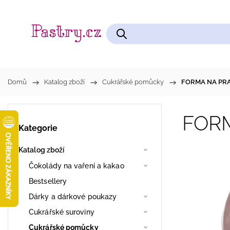
Čokolády na vaření a kakao
Cukrářské pomůcky
Domů
/
Katalog zboží
/
Cukrářské pomůcky
/
FORMA NA PRA
FORM
Kategorie
Katalog zboží
Čokolády na vaření a kakao
Bestsellery
Dárky a dárkové poukazy
Cukrářské suroviny
Cukrářské pomůcky