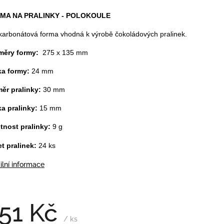
MA NA PRALINKY - POLOKOULE
karbonátová forma vhodná k výrobě čokoládových pralinek.
měry formy:
275 x 135 mm
a formy:
24 mm
ěr pralinky:
30 mm
a pralinky:
15 mm
nost pralinky:
9 g
t pralinek:
24 ks
ilní informace
51 Kč
/ ks