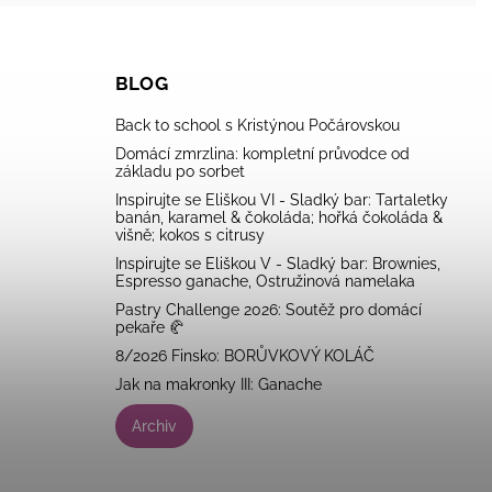
BLOG
Back to school s Kristýnou Počárovskou
Domácí zmrzlina: kompletní průvodce od
základu po sorbet
Inspirujte se Eliškou VI - Sladký bar: Tartaletky
banán, karamel & čokoláda; hořká čokoláda &
višně; kokos s citrusy
Inspirujte se Eliškou V - Sladký bar: Brownies,
Espresso ganache, Ostružinová namelaka
Pastry Challenge 2026: Soutěž pro domácí
pekaře 🥐
8/2026 Finsko: BORŮVKOVÝ KOLÁČ
Jak na makronky III: Ganache
Archiv