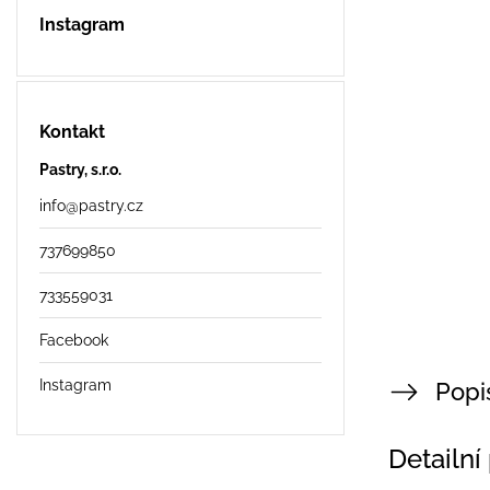
Instagram
Kontakt
Pastry, s.r.o.
info
@
pastry.cz
737699850
733559031
Facebook
Instagram
Popi
Detailní