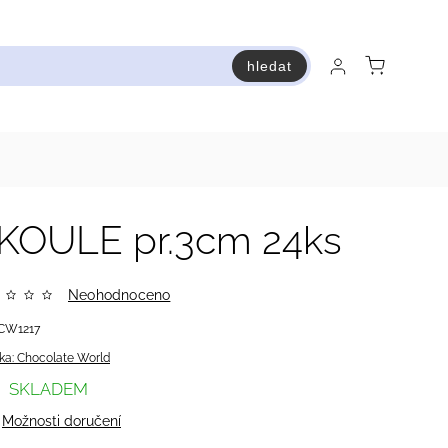
hledat
raň a ušetři
Bestsellery
Vstup do Pastry premium
OULE pr.3cm 24ks
Neohodnoceno
CW1217
ka:
Chocolate World
SKLADEM
Možnosti doručení