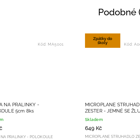
Podobné (
Zpátky do
školy
Kód:
MA5001
Kód:
A0
 NA PRALINKY -
MICROPLANE STRUHA
OULE 5cm 8ks
ZESTER - JEMNÉ SE ŽL
RUKOJETÍ
em
Skladem
č
649 Kč
MICROPLANE STRUHADLO ZE
NA PRALINKY - POLOKOULE