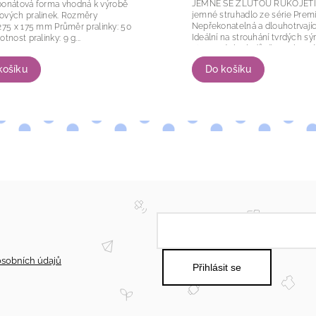
JEMNÉ SE ŽLUTOU RUKOJETÍ Microplan
bonátová forma vhodná k výrobě
jemné struhadlo ze série Prem
ch pralinek. Rozměry
Nepřekonatelná a dlouhotrvající
75 mm Průměr pralinky: 50
Ideální na strouhání tvrdých sýr
motnost pralinky: 9 g...
citrusových plodů, česneku, z
muškátového...
košíku
Do košíku
sobních údajů
Přihlásit se