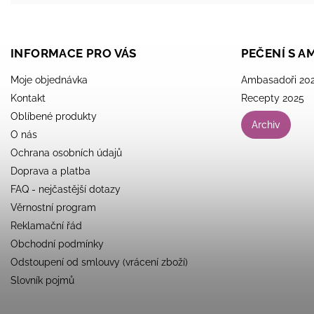
INFORMACE PRO VÁS
PEČENÍ S 
Moje objednávka
Ambasadoři 20
Kontakt
Recepty 2025
Oblíbené produkty
Archiv
O nás
Ochrana osobních údajů
Doprava a platba
FAQ - nejčastější dotazy
Věrnostní program
Reklamační řád
Obchodní podmínky
Odstoupení od smlouvy (vrácení zboží)
Slovník pojmů