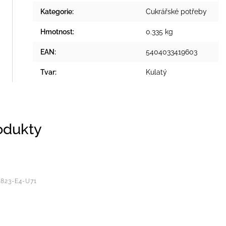
Kategorie
:
Cukrářské potřeby
Hmotnost
:
0.335 kg
EAN
:
5404033419603
Tvar
:
Kulatý
rodukty
:
823-E4-U71