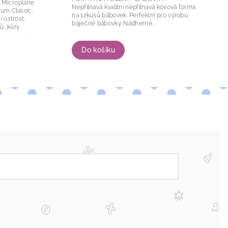
e
Nepřilnavá kvalitní nepřilnavá kovová forma
ium Classic.
na 12kusů bábovek. Perfektní pro výrobu
 ostrost.
báječné bábovky. Nádherné...
ů, kůry
ázvoru nebo
Do košíku