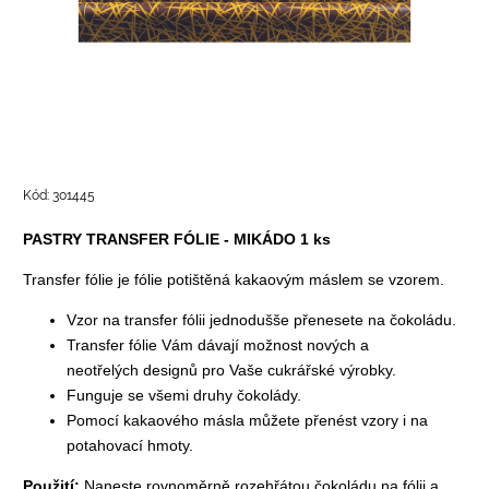
Kód:
301445
PASTRY TRANSFER FÓLIE - MIKÁDO 1 ks
Transfer fólie je fólie potištěná kakaovým máslem se vzorem.
Vzor na transfer fólii jednodušše přenesete na čokoládu.
Transfer fólie Vám dávají možnost nových a
neotřelých designů pro Vaše cukrářské výrobky.
Funguje se všemi druhy čokolády.
Pomocí kakaového másla můžete přenést vzory i na
potahovací hmoty.
Použití:
Naneste rovnoměrně rozehřátou čokoládu na fólii a