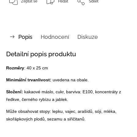
Zeptat se
Hlídat
Sdílet
Popis
Hodnocení
Diskuze
Detailní popis produktu
Rozměry
: 40 x 25 cm
Minimální trvanlivost:
uvedena na obale.
Složení:
kakaové máslo, cukr, barviva: E100, koncentráty z
ředkve, černého rybízu a jablek.
Může obsahovat stopy: lepku, vajec, arašídů, sóji, mléka,
skořápkových plodů, sezamu a siřičitanů.