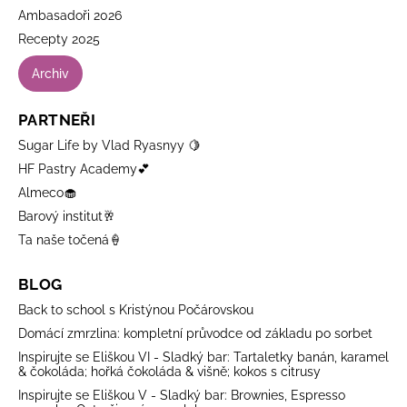
Ambasadoři 2026
Recepty 2025
Archiv
PARTNEŘI
Sugar Life by Vlad Ryasnyy 🍋
HF Pastry Academy💕
Almeco🧁
Barový institut🥂
Ta naše točená🍦
BLOG
Back to school s Kristýnou Počárovskou
Domácí zmrzlina: kompletní průvodce od základu po sorbet
Inspirujte se Eliškou VI - Sladký bar: Tartaletky banán, karamel
& čokoláda; hořká čokoláda & višně; kokos s citrusy
Inspirujte se Eliškou V - Sladký bar: Brownies, Espresso