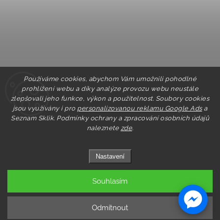
Používáme cookies, abychom Vám umožnili pohodlné
prohlížení webu a díky analýze provozu webu neustále
zlepšovali jeho funkce, výkon a použitelnost. Soubory cookies
jsou využívány i pro
personalizovanou reklamu Google Ads
a
Seznam Sklik.
Podmínky ochrany a zpracování osobních údajů
naleznete
zde
.
Nastavení
Souhlasím
Copyright 2026
Pastry.cz
. Všechna práva vyhrazena.
Upravit nastavení cookies
Odmítnout
Grafický návrh vytvořil a nakódoval
Shoptak.cz