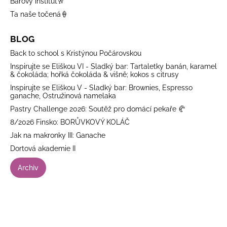
Barový institut🥂
Ta naše točená🍦
BLOG
Back to school s Kristýnou Počárovskou
Inspirujte se Eliškou VI - Sladký bar: Tartaletky banán, karamel
& čokoláda; hořká čokoláda & višně; kokos s citrusy
Inspirujte se Eliškou V - Sladký bar: Brownies, Espresso
ganache, Ostružinová namelaka
Pastry Challenge 2026: Soutěž pro domácí pekaře 🥐
8/2026 Finsko: BORŮVKOVÝ KOLÁČ
Jak na makronky III: Ganache
Dortová akademie II
Archiv