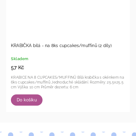
KRABIČKA bílá - na 8ks cupcakes/muffinů (2 díly)
Skladem
57 Kč
KRABICE NA 8 CUPCAKES/MUFFINŮ Bílá krabička s okénkem na
6ks cupcakes/muffinů Jednoduché skládání. Rozměry: 25,5x25,5
cm Výška: 10 cm Průměr dezertu: 6 cm
Do košíku