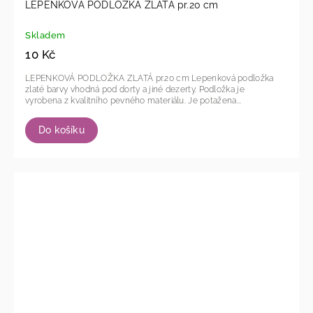
LEPENKOVÁ PODLOŽKA ZLATÁ pr.20 cm
Skladem
10 Kč
LEPENKOVÁ PODLOŽKA ZLATÁ pr.20 cm Lepenková podložka
zlaté barvy vhodná pod dorty a jiné dezerty. Podložka je
vyrobena z kvalitního pevného materiálu. Je potažena...
Do košíku