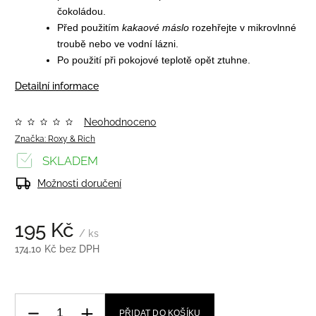
čokoládou
.
Před použitím
kakaové máslo
rozehřejte v mikrovlnné
troubě nebo ve vodní lázni.
Po použití při pokojové teplotě opět ztuhne.
Detailní informace
Neohodnoceno
Značka:
Roxy & Rich
SKLADEM
Možnosti doručení
195 Kč
/ ks
174,10 Kč bez DPH
PŘIDAT DO KOŠÍKU