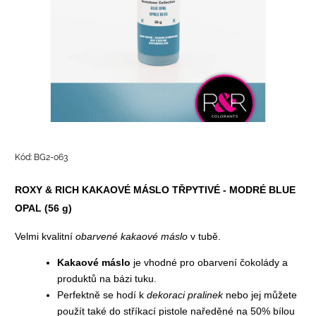
Kód:
BG2-063
ROXY & RICH KAKAOVÉ MÁSLO TŘPYTIVÉ - MODRÉ BLUE
OPAL (56 g)
Velmi kvalitní
obarvené
kakaové máslo
v tubě.
Kakaové máslo
je vhodné pro obarvení
čokolády
a
produktů na bázi tuku.
Perfektně se hodí k
dekoraci pralinek
nebo jej můžete
použít také do
stříkací pistole
naředěné na 50%
bílou