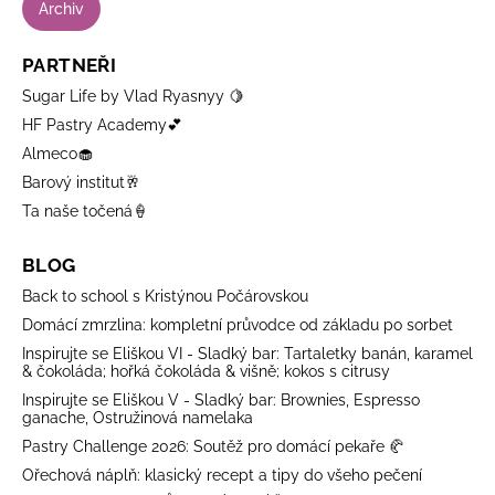
Archiv
PARTNEŘI
Sugar Life by Vlad Ryasnyy 🍋
HF Pastry Academy💕
Almeco🧁
Barový institut🥂
Ta naše točená🍦
BLOG
Back to school s Kristýnou Počárovskou
Domácí zmrzlina: kompletní průvodce od základu po sorbet
Inspirujte se Eliškou VI - Sladký bar: Tartaletky banán, karamel
& čokoláda; hořká čokoláda & višně; kokos s citrusy
Inspirujte se Eliškou V - Sladký bar: Brownies, Espresso
ganache, Ostružinová namelaka
Pastry Challenge 2026: Soutěž pro domácí pekaře 🥐
Ořechová náplň: klasický recept a tipy do všeho pečení