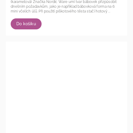
(karamelová) Značka Nordic Ware umí tvar bábovek přizpůsobit
dnešním požadavkům, jako je například bábovková forma na 6
mini včelích úlů. Při použití piškotového těsta stačí hotový ...
Do košíku