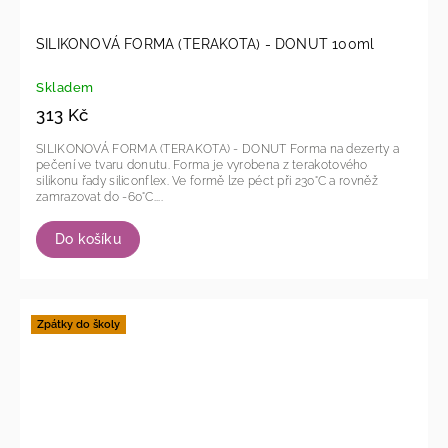
SILIKONOVÁ FORMA (TERAKOTA) - DONUT 100ml
Skladem
313 Kč
SILIKONOVÁ FORMA (TERAKOTA) - DONUT Forma na dezerty a
pečení ve tvaru donutu. Forma je vyrobena z terakotového
silikonu řady siliconflex. Ve formě lze péct při 230°C a rovněž
zamrazovat do -60°C....
Do košíku
Zpátky do školy