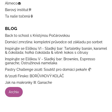
Almeco🧁
Barový institut🥂
Ta naše točená🍦
BLOG
Back to school s Kristýnou Počárovskou
Domácí zmrzlina: kompletní průvodce od základu po sorbet
Inspirujte se Eliškou VI - Sladký bar: Tartaletky banán, karamel
& čokoláda; hořká čokoláda & višně; kokos s citrusy
Inspirujte se Eliškou V - Sladký bar: Brownies, Espresso
ganache, Ostružinová namelaka
Pastry Challenge 2026: Soutěž pro domácí pekaře 🥐
8/2026 Finsko: BORŮVKOVÝ KOLÁČ
Jak na makronky III: Ganache
Archiv