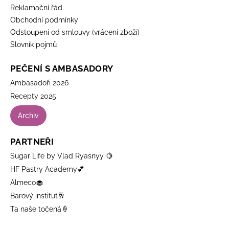
Reklamační řád
Obchodní podmínky
Odstoupení od smlouvy (vrácení zboží)
Slovník pojmů
PEČENÍ S AMBASADORY
Ambasadoři 2026
Recepty 2025
Archiv
PARTNEŘI
Sugar Life by Vlad Ryasnyy 🍋
HF Pastry Academy💕
Almeco🧁
Barový institut🥂
Ta naše točená🍦