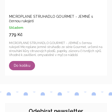
MICROPLANE STRUHADLO GOURMET - JEMNÉ s
černou rukojetí
Skladem
779 Kč
MICROPLANE STRUHADLO GOURMET - JEMNÉ s černou
rukojetí Microplane jemné struhadlo ze série Gourmet, určené na
strouhání kůry citrusových plodů, papriky, zázvoru či tvrdých sýrů.
Vhodné k zavěšení, omyvatelné v myčce nádobí.
Do košíku
Odebírat newsletter