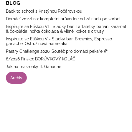
BLOG
Back to school s Kristýnou Počárovskou
Domácí zmrzlina: kompletní průvodce od základu po sorbet
Inspirujte se Eliškou VI - Sladký bar: Tartaletky banán, karamel
& čokoláda; hořká čokoláda & višně; kokos s citrusy
Inspirujte se Eliškou V - Sladký bar: Brownies, Espresso
ganache, Ostružinová namelaka
Pastry Challenge 2026: Soutěž pro domácí pekaře 🥐
8/2026 Finsko: BORŮVKOVÝ KOLÁČ
Jak na makronky III: Ganache
Archiv