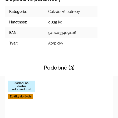
Kategorie
:
Cukrářské potřeby
Hmotnost
:
0.335 kg
EAN
:
5404033409406
Tvar
:
Atypický
Podobné (3)
Zaslání na
vlastní
odpovědnost
Zpátky do školy