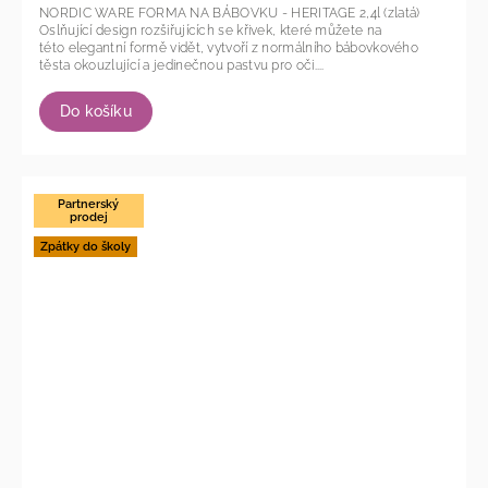
NORDIC WARE FORMA NA BÁBOVKU - HERITAGE 2,4l (zlatá)
Oslňující design rozšiřujících se křivek, které můžete na
této elegantní formě vidět, vytvoří z normálního bábovkového
těsta okouzlující a jedinečnou pastvu pro oči....
Do košíku
Partnerský
prodej
Zpátky do školy