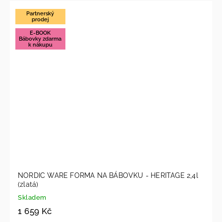
Partnerský
prodej
E-BOOK
Bábovky zdarma
k nákupu
NORDIC WARE FORMA NA BÁBOVKU - HERITAGE 2,4l
(zlatá)
Skladem
1 659 Kč