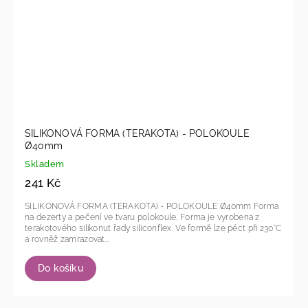
SILIKONOVÁ FORMA (TERAKOTA) - POLOKOULE
Ø40mm
Skladem
241 Kč
SILIKONOVÁ FORMA (TERAKOTA) - POLOKOULE Ø40mm Forma
na dezerty a pečení ve tvaru polokoule. Forma je vyrobena z
terakotového silikonut řady siliconflex. Ve formě lze péct při 230°C
a rovněž zamrazovat...
Do košíku