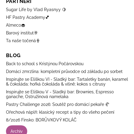
PARTNEŘI
Sugar Life by Vlad Ryasnyy 🍋
HF Pastry Academy💕
Almeco🧁
Barový institut🥂
Ta naše točená🍦
BLOG
Back to school s Kristýnou Počárovskou
Domácí zmrzlina: kompletní průvodce od základu po sorbet
Inspirujte se Eliškou VI - Sladký bar: Tartaletky banán, karamel
& čokoláda; hořká čokoláda & višně; kokos s citrusy
Inspirujte se Eliškou V - Sladký bar: Brownies, Espresso
ganache, Ostružinová namelaka
Pastry Challenge 2026: Soutěž pro domácí pekaře 🥐
Ořechová náplň: klasický recept a tipy do všeho pečení
8/2026 Finsko: BORŮVKOVÝ KOLÁČ
Archiv