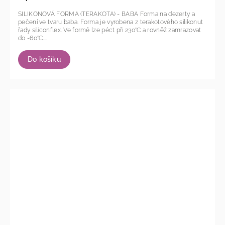
SILIKONOVÁ FORMA (TERAKOTA) - BABA Forma na dezerty a
pečení ve tvaru baba. Forma je vyrobena z terakotového silikonut
řady siliconflex. Ve formě lze péct při 230°C a rovněž zamrazovat
do -60°C....
Do košíku