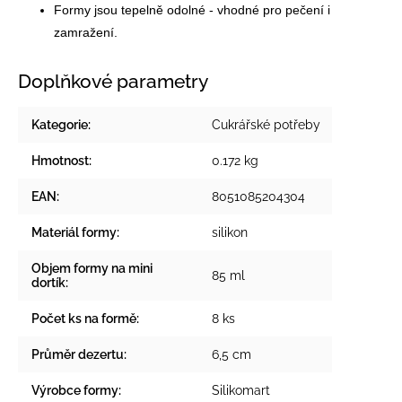
Formy jsou tepelně odolné - vhodné pro pečení i
zamražení.
Doplňkové parametry
Kategorie
:
Cukrářské potřeby
Hmotnost
:
0.172 kg
EAN
:
8051085204304
Materiál formy
:
silikon
Objem formy na mini
85 ml
dortík
:
Počet ks na formě
:
8 ks
Průměr dezertu
:
6,5 cm
Výrobce formy
:
Silikomart