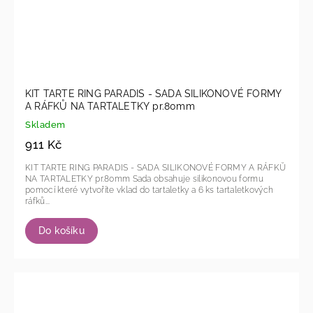
KIT TARTE RING PARADIS - SADA SILIKONOVÉ FORMY
A RÁFKŮ NA TARTALETKY pr.80mm
Skladem
911 Kč
KIT TARTE RING PARADIS - SADA SILIKONOVÉ FORMY A RÁFKŮ
NA TARTALETKY pr.80mm Sada obsahuje silikonovou formu
pomocí které vytvoříte vklad do tartaletky a 6 ks tartaletkových
ráfků...
Do košíku