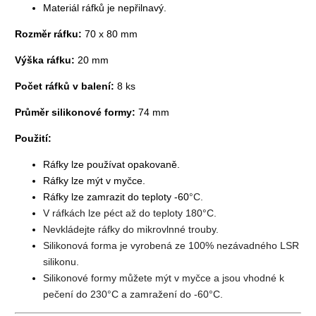
Materiál ráfků je nepřilnavý.
Rozměr ráfku:
70 x 80 mm
Výška ráfku:
20 mm
Počet ráfků v balení:
8 ks
Průměr silikonové formy:
74 mm
Použití:
Ráfky lze používat opakovaně.
Ráfky lze mýt v myčce.
Ráfky lze zamrazit do teploty -60
°C.
V ráfkách lze péct až do teploty 180
°C.
Nevkládejte ráfky do mikrovlnné trouby.
Silikonová forma je vyrobená ze 100% nezávadného LSR
silikonu.
Silikonové formy můžete mýt v myčce a jsou vhodné k
pečení do 230
°C a zamražení do -60
°C.