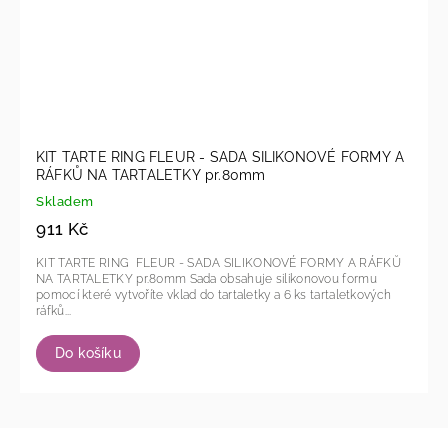
KIT TARTE RING FLEUR - SADA SILIKONOVÉ FORMY A
RÁFKŮ NA TARTALETKY pr.80mm
Skladem
911 Kč
KIT TARTE RING FLEUR - SADA SILIKONOVÉ FORMY A RÁFKŮ
NA TARTALETKY pr.80mm Sada obsahuje silikonovou formu
pomocí které vytvoříte vklad do tartaletky a 6 ks tartaletkových
ráfků...
Do košíku