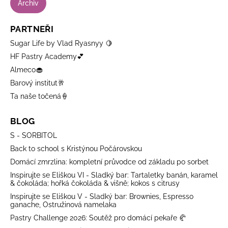
Archiv
PARTNEŘI
Sugar Life by Vlad Ryasnyy 🍋
HF Pastry Academy💕
Almeco🧁
Barový institut🥂
Ta naše točená🍦
BLOG
S - SORBITOL
Back to school s Kristýnou Počárovskou
Domácí zmrzlina: kompletní průvodce od základu po sorbet
Inspirujte se Eliškou VI - Sladký bar: Tartaletky banán, karamel
& čokoláda; hořká čokoláda & višně; kokos s citrusy
Inspirujte se Eliškou V - Sladký bar: Brownies, Espresso
ganache, Ostružinová namelaka
Pastry Challenge 2026: Soutěž pro domácí pekaře 🥐