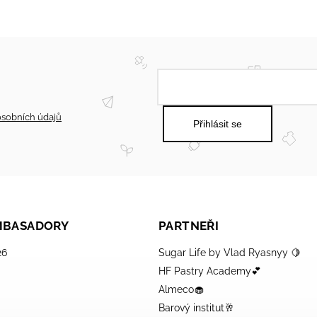
sobních údajů
Přihlásit se
AMBASADORY
PARTNEŘI
26
Sugar Life by Vlad Ryasnyy 🍋
HF Pastry Academy💕
Almeco🧁
Barový institut🥂