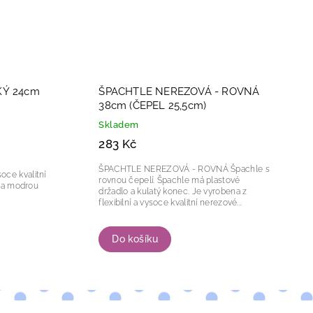
KÝ 24cm
ŠPACHTLE NEREZOVÁ - ROVNÁ
38cm (ČEPEL 25,5cm)
Skladem
283 Kč
ŠPACHTLE NEREZOVÁ - ROVNÁ Špachle s
rovnou čepelí. Špachle má plastové
m a modrou
držadlo a kulatý konec. Je vyrobena z
flexibilní a vysoce kvalitní nerezové...
Do košíku