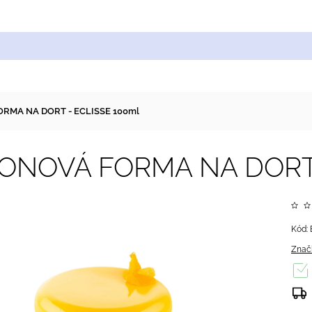
Cukrářské suroviny
Zdobení a barvy
Zach
ORMA NA DORT - ECLISSE 100ml
KONOVÁ FORMA NA DORT 
Kód:
Znač