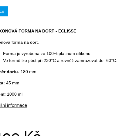
ce
IKONOVÁ FORMA NA DORT - ECLISSE
konová forma na dort.
Forma je vyrobena ze 100% platinum silikonu.
Ve formě lze péct při 230
°
C a rovněž zamrazovat do -60
°
C.
měr dortu:
180 mm
ka:
45 mm
em:
1000 ml
ilní informace