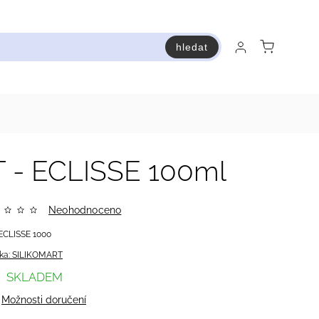
hledat
raň a ušetři
Bestsellery
Vstup do Pastry premium
- ECLISSE 100ml
Neohodnoceno
ECLISSE 1000
ka:
SILIKOMART
SKLADEM
Možnosti doručení