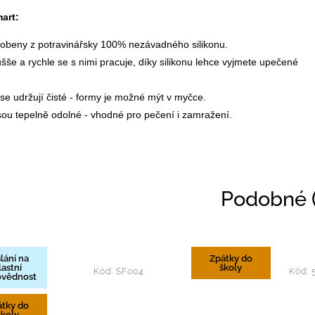
art:
robeny z potravinářsky 100% nezávadného silikonu.
še a rychle se s nimi pracuje, díky silikonu lehce vyjmete upečené
e udržují čisté - formy je možné mýt v myčce.
ou tepelně odolné - vhodné pro pečení i zamražení.
Podobné (
lání na
Zpátky do
lastní
školy
Kód:
SF004
Kód:
vědnost
átky do
školy