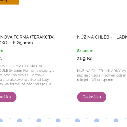
ONOVÁ FORMA (TERAKOTA)
NŮŽ NA CHLÉB - HLAD
LOKOULE Ø50mm
em
Skladem
č
269 Kč
NOVÁ FORMA (TERAKOTA) -
0mm Forma na dezerty a
NŮŽ NA CHLÉB - HLADKÝ Vysoce kvalitní
tvaru polokoule. Forma je
nůž na chléb s hladkým ostří
 z terakotového silikonut řady
rukojetí. Délka: 240 mm
 při 230°C a
amrazovat...
košíku
Do košíku