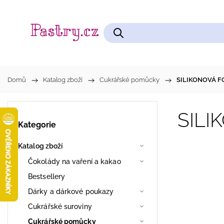
Čokolády na vaření a kakao
Cukrářské pomůcky
Domů
/
Katalog zboží
/
Cukrářské pomůcky
/
SILIKONOVÁ F
SILI
Kategorie
Katalog zboží
Čokolády na vaření a kakao
Bestsellery
Dárky a dárkové poukazy
Cukrářské suroviny
Cukrářské pomůcky