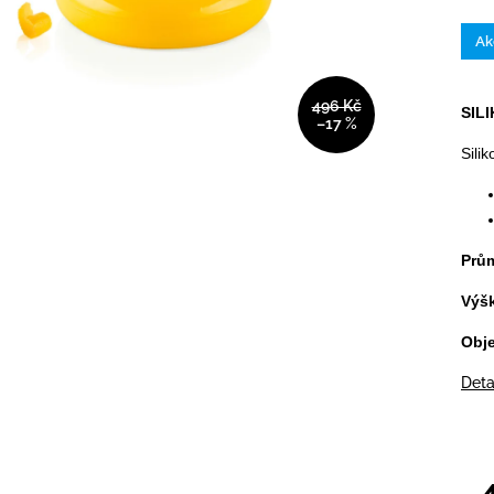
Ak
496 Kč
SIL
–17 %
Sili
Prů
Výš
Obj
Deta