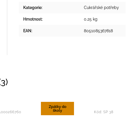
Kategorie
:
Cukrářské potřeby
Hmotnost
:
0.25 kg
EAN
:
8051085367818
3)
Zpátky do
školy
5000266760
Kód:
SP 38