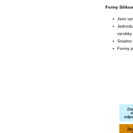
Formy Silikom
Jsou vy
Jednoduš
výrobky.
Snadno s
Formy js
Zas
v
odpo
Zp