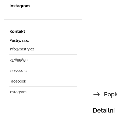
Instagram
Kontakt
Pastry, s.r.o.
info
@
pastry.cz
737699850
733559031
Facebook
Instagram
Popi
Detailní