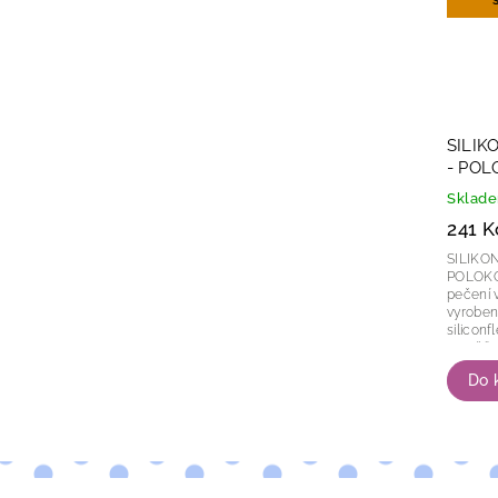
SILIK
- PO
Sklad
241 K
SILIKO
POLOKOULE Ø5
pečení ve 
vyrobena
siliconflex. Ve formě lze péct
rovněž z
Do 