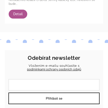
netradičního koláče či dortu. Jemný klasický vzor, na kterém se
bude...
Detail
Odebírat newsletter
Vložením e-mailu souhlasíte s
podmínkami ochrany osobních údajů
Přihlásit se