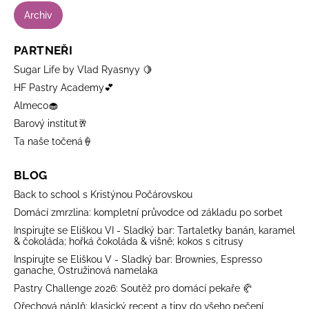
Archiv
PARTNEŘI
Sugar Life by Vlad Ryasnyy 🍋
HF Pastry Academy💕
Almeco🧁
Barový institut🥂
Ta naše točená🍦
BLOG
Back to school s Kristýnou Počárovskou
Domácí zmrzlina: kompletní průvodce od základu po sorbet
Inspirujte se Eliškou VI - Sladký bar: Tartaletky banán, karamel
& čokoláda; hořká čokoláda & višně; kokos s citrusy
Inspirujte se Eliškou V - Sladký bar: Brownies, Espresso
ganache, Ostružinová namelaka
Pastry Challenge 2026: Soutěž pro domácí pekaře 🥐
Ořechová náplň: klasický recept a tipy do všeho pečení