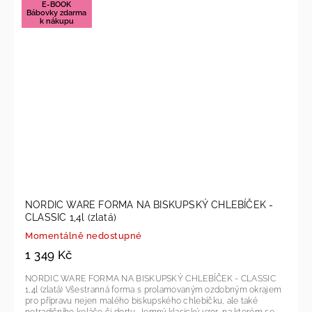
E-BOOK
Bábovky zdarma
k nákupu
NORDIC WARE FORMA NA BISKUPSKÝ CHLEBÍČEK -
CLASSIC 1,4l (zlatá)
Momentálně nedostupné
1 349 Kč
NORDIC WARE FORMA NA BISKUPSKÝ CHLEBÍČEK - CLASSIC
1,4l (zlatá) Všestranná forma s prolamovaným ozdobným okrajem
pro přípravu nejen malého biskupského chlebíčku, ale také