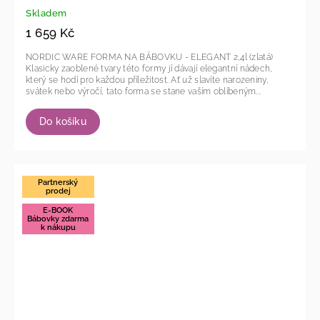
Skladem
1 659 Kč
NORDIC WARE FORMA NA BÁBOVKU - ELEGANT 2,4l (zlatá)
Klasicky zaoblené tvary této formy jí dávají elegantní nádech,
který se hodí pro každou příležitost. Ať už slavíte narozeniny,
svátek nebo výročí, tato forma se stane vaším oblíbeným...
Do košíku
Partnerský
prodej
E-BOOK
Bábovky zdarma
k nákupu