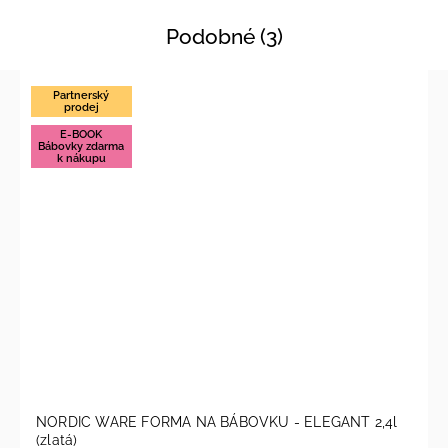
Podobné (3)
Partnerský
prodej
E-BOOK
Bábovky zdarma
k nákupu
NORDIC WARE FORMA NA BÁBOVKU - ELEGANT 2,4l
(zlatá)