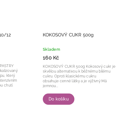
10/12
KOKOSOVÝ CUKR 500g
Skladem
160 Kč
 PASTRY
KOKOSOVÝ CUKR 500g Kokosový cukr je
kalizovaný
skvělou alternativou k běžnému bílému
pu, který
cukru. Oproti klasickému cukru
ntenzivním
obsahuje cenné látky a je výživný Má
u chutí.
jemnou...
e (pH 7,6–
Do košíku