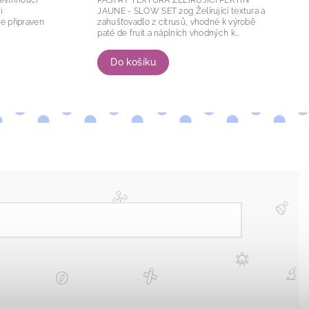
i
JAUNE - SLOW SET 20g Želírující textura a
zahušťovadlo z citrusů, vhodné k výrobě
paté de fruit a náplních vhodných k...
Do košíku