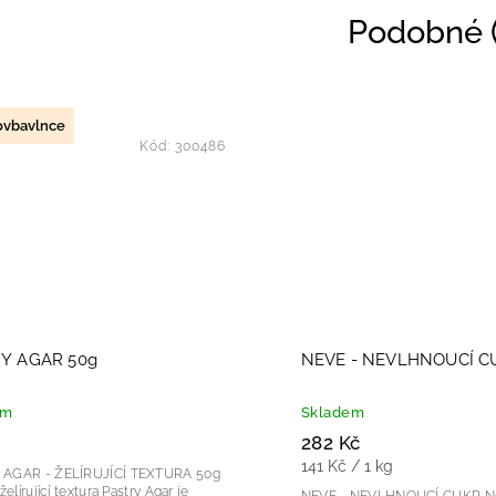
Podobné (
ovbavlnce
Kód:
300486
Y AGAR 50g
NEVE - NEVLHNOUCÍ C
em
Skladem
282 Kč
141 Kč / 1 kg
 AGAR - ŽELÍRUJÍCÍ TEXTURA 50g
 želírující textura Pastry Agar je
NEVE - NEVLHNOUCÍ CUKR Nevlhnoucí