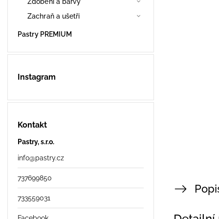
Zdobení a barvy
Zachraň a ušetři
Pastry PREMIUM
Instagram
Kontakt
Pastry, s.r.o.
info
@
pastry.cz
737699850
Popi
733559031
Facebook