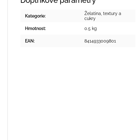
Doplňkové parametry
Želatina, textury a
Kategorie
:
cukry
Hmotnost
:
0.5 kg
EAN
:
8414933009801