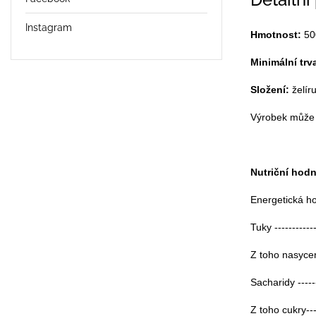
Detailní
Instagram
Hmotnost:
50
Minimální trv
Složení:
želíru
Výrobek může 
Nutriční hod
Energetická hod
Tuky ------------
Z toho nasycené
Sacharidy -------
Z toho cukry-----