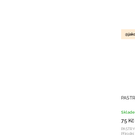
@jak
PASTR
Sklad
75 Kč
PASTRY
Přírodní