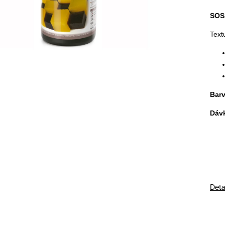
SOS
Text
Barv
Dáv
Deta