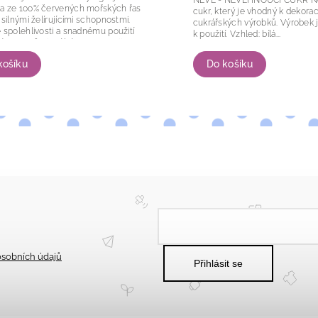
a ze 100% červených mořských řas
cukr, který je vhodný k dekorac
 silnými želírujícími schopnostmi.
cukrářských výrobků. Výrobek je připraven
 spolehlivosti a snadnému použití
k použití. Vzhled: bílá...
ní pro profesionální gastronomii...
Do košíku
košíku
sobních údajů
Přihlásit se