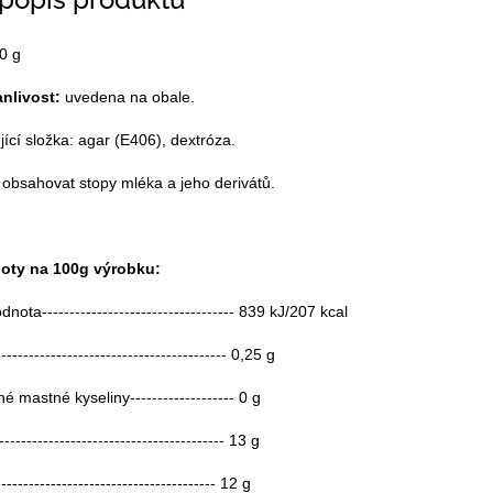
 popis produktu
0 g
anlivost:
uvedena na obale.
jící složka: agar (E406), dextróza.
obsahovat stopy mléka a jeho derivátů.
noty na 100g výrobku:
nota----------------------------------- 839 kJ/207 kcal
----------------------------------------- 0,25 g
 mastné kyseliny------------------- 0 g
--------------------------------------- 13 g
------------------------------------- 12 g