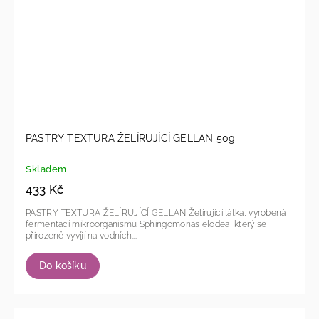
PASTRY TEXTURA ŽELÍRUJÍCÍ GELLAN 50g
Skladem
433 Kč
PASTRY TEXTURA ŽELÍRUJÍCÍ GELLAN Želírující látka, vyrobená
fermentací mikroorganismu Sphingomonas elodea, který se
přirozeně vyvíjí na vodních...
Do košíku