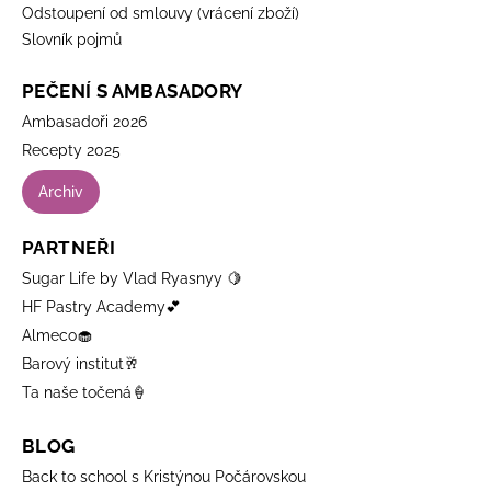
Odstoupení od smlouvy (vrácení zboží)
Slovník pojmů
PEČENÍ S AMBASADORY
Ambasadoři 2026
Recepty 2025
Archiv
PARTNEŘI
Sugar Life by Vlad Ryasnyy 🍋
HF Pastry Academy💕
Almeco🧁
Barový institut🥂
Ta naše točená🍦
BLOG
Back to school s Kristýnou Počárovskou