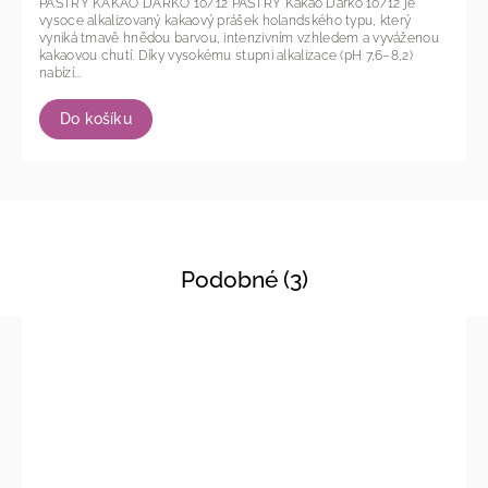
PASTRY KAKAO DARKO 10/12 PASTRY Kakao Darko 10/12 je
vysoce alkalizovaný kakaový prášek holandského typu, který
vyniká tmavě hnědou barvou, intenzivním vzhledem a vyváženou
kakaovou chutí. Díky vysokému stupni alkalizace (pH 7,6–8,2)
nabízí...
Do košíku
Podobné (3)