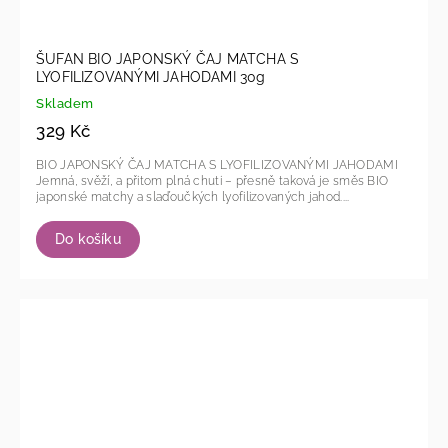
ŠUFAN BIO JAPONSKÝ ČAJ MATCHA S
LYOFILIZOVANÝMI JAHODAMI 30g
Skladem
329 Kč
BIO JAPONSKÝ ČAJ MATCHA S LYOFILIZOVANÝMI JAHODAMI
Jemná, svěží, a přitom plná chuti – přesně taková je směs BIO
japonské matchy a slaďoučkých lyofilizovaných jahod....
Do košíku