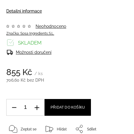
Detailní informace
Neohodnoceno
Značka:
Sosa Ingredients,S.L.
SKLADEM
Možnosti doručení
855 Kč
/ ks
706,60 Kč bez DPH
PŘIDAT DO KOŠÍKU
Zeptat se
Hlídat
Sdílet